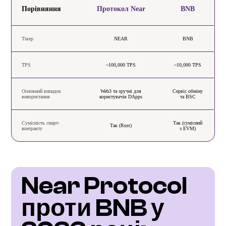
Порівняння
Протокол Near
BNB
Тікер
NEAR
BNB
TPS
~100,000 TPS
~10,000 TPS
Основний випадок
Web3 та зручні для
Сервіс обміну
використання
користувачів DApps
та BSC
Сумісність смарт-
Так (сумісний
Так (Rust)
контракту
з EVM)
Near Protocol 
проти BNB у 