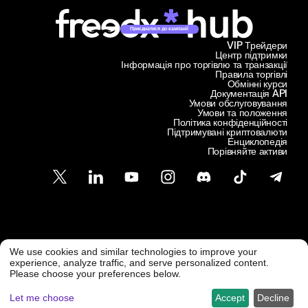
Приєднатися до кампанії
VIP Трейдери
Центр підтримки
Інформація про торгівлю та транзакції
Правила торгівлі
Обмінні курси
Документація API
Умови обслуговування
Умови та положення
Політика конфіденційності
Підтримувані криптовалюти
Енциклопедія
Порівняйте активи
Підтримка клієнтів
We use cookies and similar technologies to improve your
@ Freedx 2026
support@freedx.com
experience, analyze traffic, and serve personalized content.
Please choose your preferences below.
Let me choose
Accept
Decline