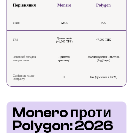
Порівняння
Monero
Polygon
Тікер
XMR
POL
Динамічний
TPS
~7,000 ТПС
(~1,000 TPS)
Основний випадок
Приватні
Масштабування Ethereum
використання
транзакції
(AggLayer)
Сумісність смарт-
Ні
Так (сумісний з EVM)
контракту
Monero проти 
Polygon: 2026 