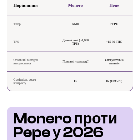
Порівняння
Monero
Пепе
Тікер
XMR
PEPE
Динамічний (~1,000
TPS
~15-30 ТПС
TPS)
Основний випадок
Спекулятивна
Приватні транзакції
використання
мемкоїн
Сумісність смарт-
Ні
Ні (ERC-20)
контракту
Monero проти 
Pepe у 2026 