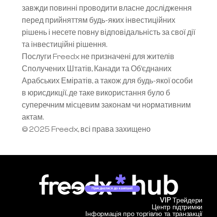
завжди повинні проводити власне дослідження 
перед прийняттям будь-яких інвестиційних 
рішень і несете повну відповідальність за свої дії 
та інвестиційні рішення.
Послуги Freedx не призначені для жителів 
Сполучених Штатів, Канади та Об’єднаних 
Арабських Еміратів, а також для будь-якої особи 
в юрисдикції, де таке використання було б 
суперечним місцевим законам чи нормативним 
актам.
© 2025 Freedx, всі права захищено
Приєднатися до кампанії
VIP Трейдери
Центр підтримки
Інформація про торгівлю та транзакції