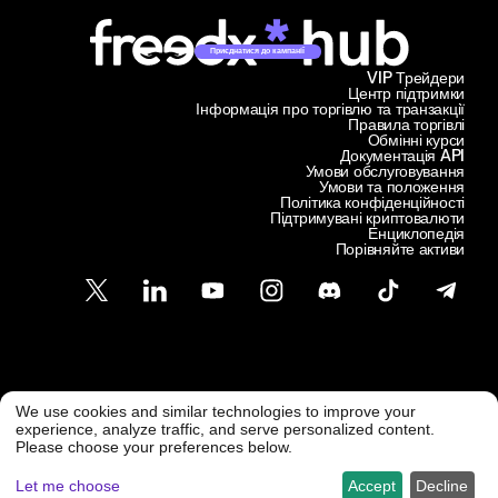
Приєднатися до кампанії
VIP Трейдери
Центр підтримки
Інформація про торгівлю та транзакції
Правила торгівлі
Обмінні курси
Документація API
Умови обслуговування
Умови та положення
Політика конфіденційності
Підтримувані криптовалюти
Енциклопедія
Порівняйте активи
Підтримка клієнтів
We use cookies and similar technologies to improve your
@ Freedx 2026
support@freedx.com
experience, analyze traffic, and serve personalized content.
Please choose your preferences below.
Let me choose
Accept
Decline