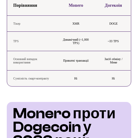
Порівняння
Monero
Догекоін
Тікер
XMR
DOGE
Динамічний (~1,000
TPS
~33 TPS
TPS)
Основний випадок
Засіб обміну /
Приватні транзакції
використання
Меме
Сумісність смарт-контракту
Ні
Ні
Monero проти 
Dogecoin у 