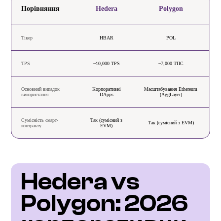
Порівняння
Hedera
Polygon
Тікер
HBAR
POL
TPS
~10,000 TPS
~7,000 ТПС
Основний випадок
Корпоративні
Масштабування Ethereum
використання
DApps
(AggLayer)
Сумісність смарт-
Так (сумісний з
Так (сумісний з EVM)
контракту
EVM)
Hedera vs 
Polygon: 2026 