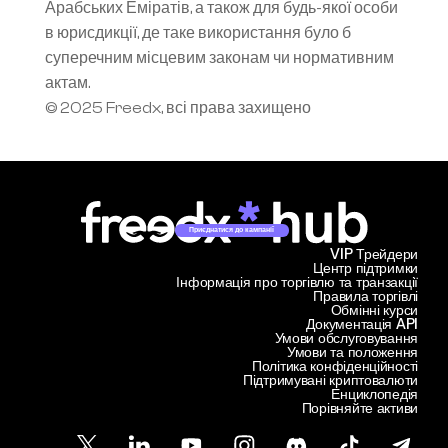
Арабських Еміратів, а також для будь-якої особи 
в юрисдикції, де таке використання було б 
суперечним місцевим законам чи нормативним 
актам.
© 2025 Freedx, всі права захищено
Приєднатися до кампанії
VIP Трейдери
Центр підтримки
Інформація про торгівлю та транзакції
Правила торгівлі
Обмінні курси
Документація API
Умови обслуговування
Умови та положення
Політика конфіденційності
Підтримувані криптовалюти
Енциклопедія
Порівняйте активи