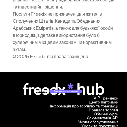
рішень і несете повну відповідальність за свої дії 
та інвестиційні рішення.
Послуги Freedx не призначені для жителів 
Сполучених Штатів, Канади та Об’єднаних 
Арабських Еміратів, а також для будь-якої особи 
в юрисдикції, де таке використання було б 
суперечним місцевим законам чи нормативним 
актам.
© 2025 Freedx, всі права захищено
Приєднатися до кампанії
VIP Трейдери
Центр підтримки
Інформація про торгівлю та транзакції
Правила торгівлі
Обмінні курси
Документація API
Умови обслуговування
Умови та положення