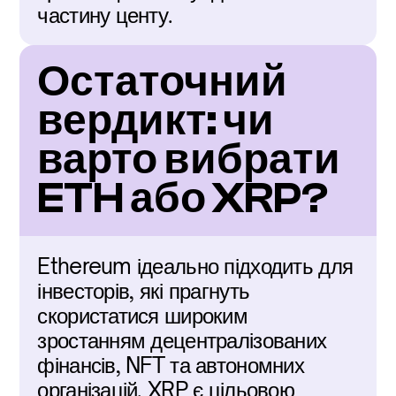
частину центу.
Остаточний 
вердикт: чи 
варто вибрати 
ETH або XRP?
Ethereum ідеально підходить для 
інвесторів, які прагнуть 
скористатися широким 
зростанням децентралізованих 
фінансів, NFT та автономних 
організацій. XRP є цільовою 