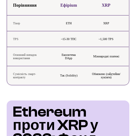
Порівняння
Ефірium
XRP
Тікер
ETH
XRP
TPS
~15-30 ТПС
~1,500 TPS
Основний випадок
Екосистема
Міжнародні платежі
використання
DApp
Сумісність смарт-
Обмежено (сайдчейни/
Так (Solidity)
контракту
хукінги)
Ethereum 
проти XRP у 