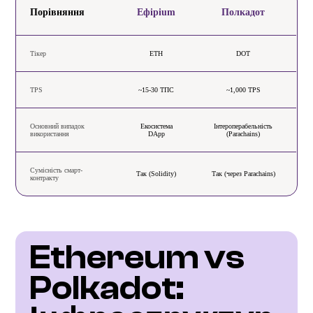
Порівняння
Ефірium
Полкадот
Тікер
ETH
DOT
TPS
~15-30 ТПС
~1,000 TPS
Основний випадок
Екосистема
Інтероперабельність
використання
DApp
(Parachains)
Сумісність смарт-
Так (Solidity)
Так (через Parachains)
контракту
Ethereum vs 
Polkadot: 