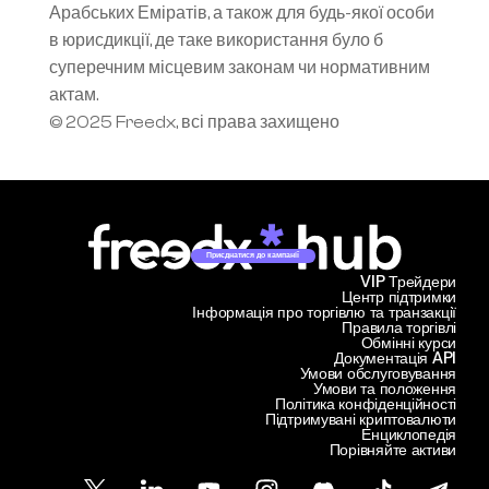
Арабських Еміратів, а також для будь-якої особи 
в юрисдикції, де таке використання було б 
суперечним місцевим законам чи нормативним 
актам.
© 2025 Freedx, всі права захищено
Приєднатися до кампанії
VIP Трейдери
Центр підтримки
Інформація про торгівлю та транзакції
Правила торгівлі
Обмінні курси
Документація API
Умови обслуговування
Умови та положення
Політика конфіденційності
Підтримувані криптовалюти
Енциклопедія
Порівняйте активи