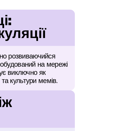
: 
куляції
но розвиваючийся 
побудований на мережі 
ує виключно як 
 та культури мемів.
ж 