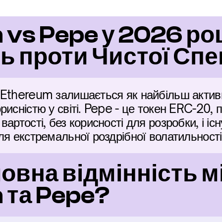
vs Pepe у 2026 році
ь проти Чистої Спе
 Ethereum залишається як найбільш актив
рисністю у світі. Pepe - це токен ERC-20, 
артості, без корисності для розробки, і існ
ля екстремальної роздрібної волатильності
овна відмінність мі
 та Pepe?