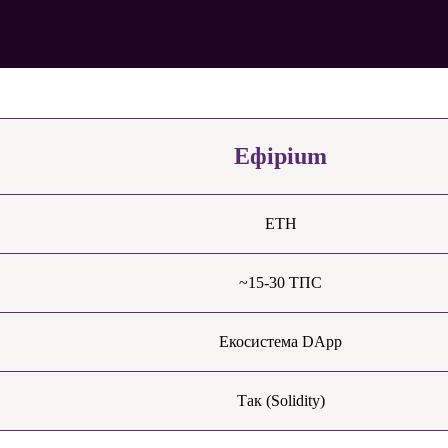
Ефірium
ETH
~15-30 ТПС
Екосистема DApp
Так (Solidity)