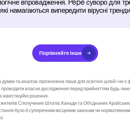
логічне впровадження. Pepe суворо для тре
 які намагаються випередити вірусні тренди
Порівняйте інше
 думки та аналізи, призначена лише для освітніх цілей і не є
 проводити власне дослідження перед прийняттям будь-яких і
та інвестиційні рішення.
жителів Сполучених Штатів, Канади та Об’єднаних Арабських Е
ристання було б суперечним місцевим законам чи нормативним
но