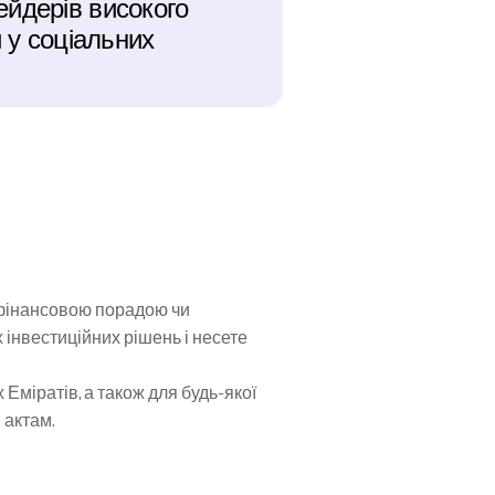
йдерів високого 
 у соціальних 
 фінансовою порадою чи 
нвестиційних рішень і несете 
міратів, а також для будь-якої 
 актам.