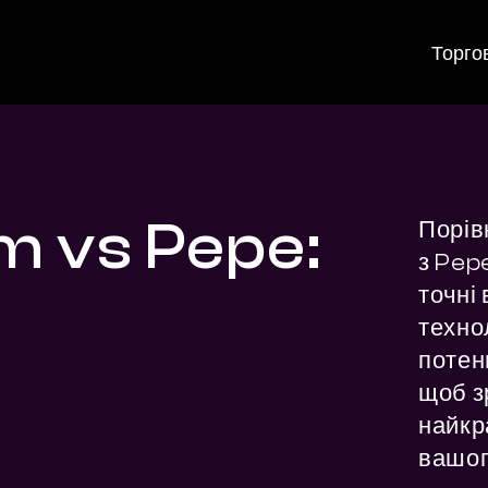
Торго
m vs Pepe:
Порів
з Pep
точні 
технол
потенц
щоб зр
найкр
вашог