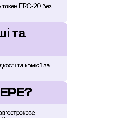
 токен ERC-20 без 
 та 
сті та комісії за 
PEPE?
овгострокове 