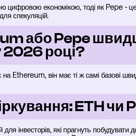
ю цифровою економікою, тоді як Pepe - це
для спекуляцій.
um або Pepe швидші
 2026 році?
а Ethereum, він має ті ж самі базові швидко
іркування: ETH чи 
для інвесторів, які прагнуть побудувати д