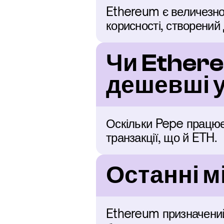
Ethereum є величезно
корисності, створений 
Чи Ethere
дешевші у
Оскільки Pepe працює н
транзакції, що й ETH.
Останні м
Ethereum призначений 