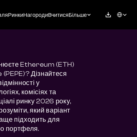
Select Langu
вля
Ринки
Нагороди
Вчитися
Більше
нюєте Ethereum (ETH) 
e (PEPE)? Дізнайтеся 
відмінності у 
огіях, комісіях та 
іалі ринку 2026 року, 
озуміти, який варіант 
аще підходить для 
о портфеля.