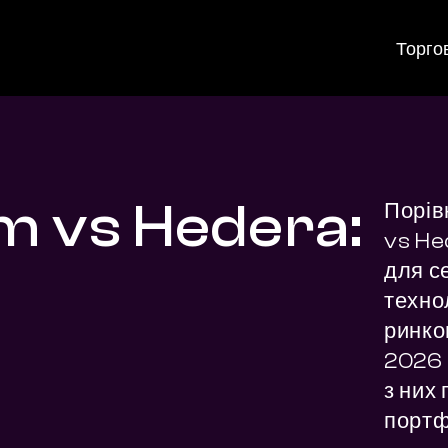
Торго
m vs Hedera:
Порів
vs He
для се
технол
ринко
2026 р
з них
портф