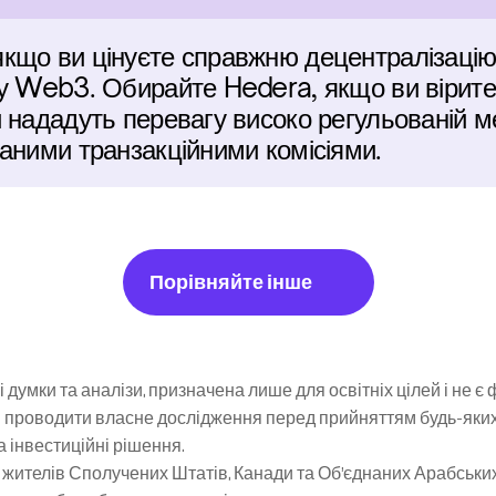
що ви цінуєте справжню децентралізацію, 
у Web3. Обирайте Hedera, якщо ви вірите,
 нададуть перевагу високо регульованій м
аними транзакційними комісіями.
Порівняйте інше
 думки та аналізи, призначена лише для освітніх цілей і не є
 проводити власне дослідження перед прийняттям будь-яких і
та інвестиційні рішення.
жителів Сполучених Штатів, Канади та Об’єднаних Арабських Е