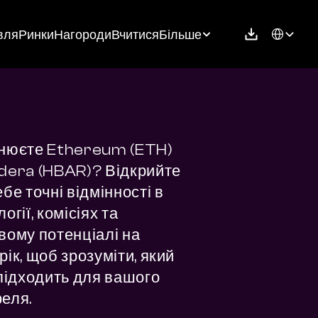
Select Langu
вля
Ринки
Нагороди
Вчитися
Більше
нюєте Ethereum (ETH) 
dera (HBAR)? Відкрийте 
бе точні відмінності в 
огії, комісіях та 
вому потенціалі на 
ік, щоб зрозуміти, який 
 підходить для вашого 
еля.