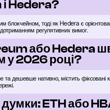
 і Hedera?
м блокчейном, тоді як Hedera є орієнтова
дотриманням регулятивних вимог.
reum або Hedera ш
 у 2026 році?
та дешевше нативно, містить фіксовані комі
ережі.
 думки: ETH або H