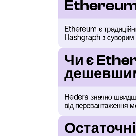
Ethereum
Ethereum є традиційни
Hashgraph з суворим 
Чи є Ethe
дешевшим
Hedera значно швидше 
від перевантаження м
Остаточні