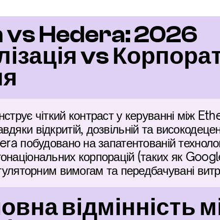
vs Hedera: 2026 
ізація vs Корпорат
ня
нструє чіткий контраст у керуванні між Eth
дяки відкритій, дозвільній та високодецен
era побудовано на запатентованій технолог
онаціональних корпорацій (таких як Google 
регуляторним вимогам та передбачувані вит
овна відмінність мі