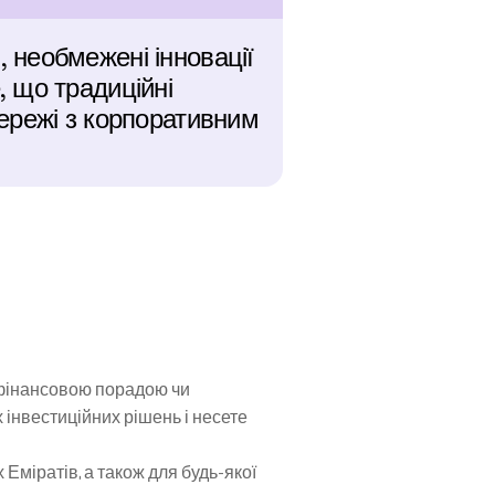
необмежені інновації 
 що традиційні 
ережі з корпоративним 
 фінансовою порадою чи 
нвестиційних рішень і несете 
міратів, а також для будь-якої 