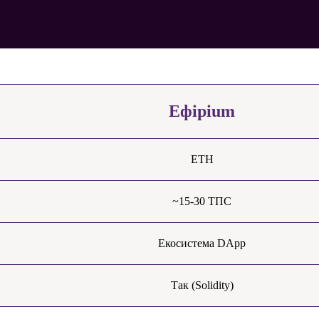
Ефірium
ETH
~15-30 ТПС
Екосистема DApp
Так (Solidity)