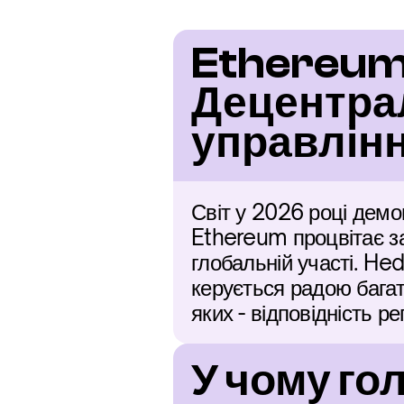
Ethereum 
Децентрал
управлін
Світ у 2026 році демо
Ethereum процвітає зав
глобальній участі. Hed
керується радою багат
яких - відповідність 
У чому гол