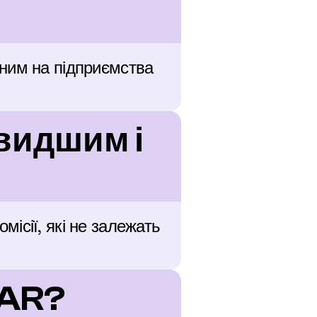
ним на підприємства 
видшим і 
сії, які не залежать 
BAR?