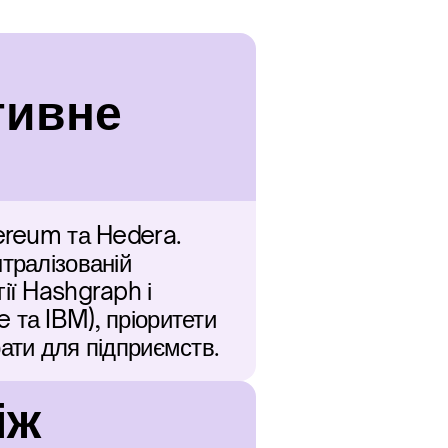
ивне 
ereum та Hedera. 
тралізованій 
ії Hashgraph і 
та IBM), пріоритети 
рати для підприємств.
ж 