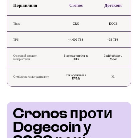
Порівняння
Cronos
Догекоін
Тікер
CRO
DOGE
TPS
~4,000 TPS
~33 TPS
Основний випадок
Біржова утиліта та
Засіб обміну /
використання
DeFi
Меме
Так (сумісний з
Сумісність смарт-контракту
Ні
EVM)
Cronos проти 
Dogecoin у 