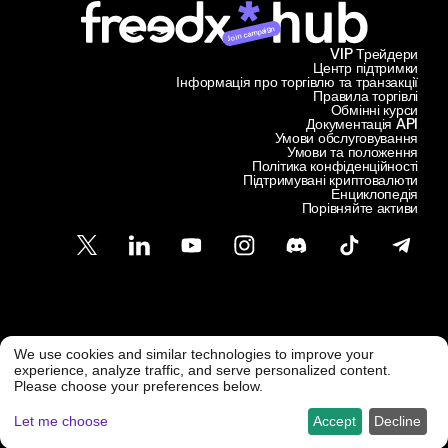
Join campaign
VIP Трейдери
Центр підтримки
Інформація про торгівлю та транзакції
Правила торгівлі
Обмінні курси
Документація API
Умови обслуговування
Умови та положення
Політика конфіденційності
Підтримувані криптовалюти
Енциклопедія
Порівняйте активи
Підтримка клієнтів
We use cookies and similar technologies to improve your
@ Freedx 2026
support@freedx.com
experience, analyze traffic, and serve personalized content.
Please choose your preferences below.
Let me choose
Accept
Decline