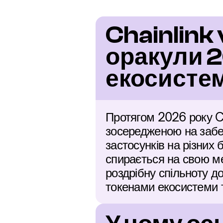
Chainlink 
оракули 2
екосисте
Протягом 2026 року Ch
зосередженою на забез
застосунків на різних 
спирається на свою м
роздрібну спільноту д
токенами екосистеми 