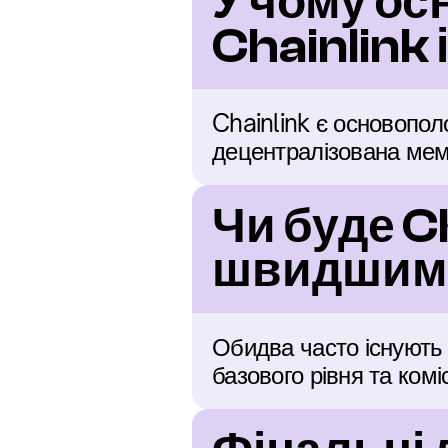
У чому ос
Chainlink 
Chainlink є основопол
децентралізована мем
Чи буде Ch
швидшим 
Обидва часто існують 
базового рівня та коміс