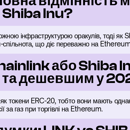
новна відмінність м
і Shiba Inu?
ожною інфраструктурою оракулів, тоді як S
-спільнота, що діє переважно на Ethereum
ainlink або Shiba In
та дешевшим у 202
як токени ERC-20, тобто вони мають однак
ії за газ при торгівлі на Ethereum.