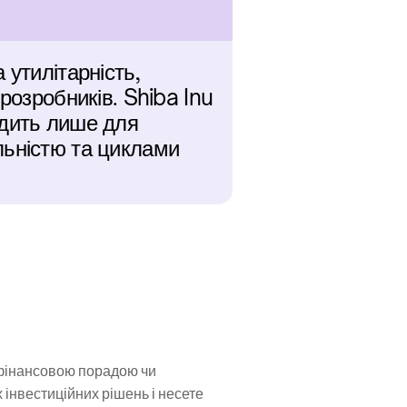
утилітарність, 
розробників. Shiba Inu 
дить лише для 
ьністю та циклами 
 фінансовою порадою чи 
нвестиційних рішень і несете 