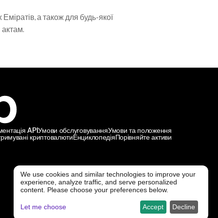
міратів, а також для будь-якої 
 актам.
ментація API
Умови обслуговування
Умови та положення
тримувані криптовалюти
Енциклопедія
Порівняйте активи
We use cookies and similar technologies to improve your
experience, analyze traffic, and serve personalized
@ Freedx 2026
content. Please choose your preferences below.
Let me choose
Accept
Decline