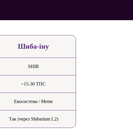
Шиба-іну
SHIB
~15-30 ТПС
Екосистема / Meme
Так (через Shibarium L2)