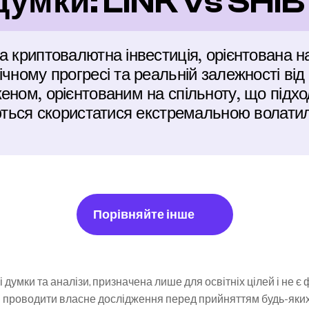
думки: LINK vs SHIB
 криптовалютна інвестиція, орієнтована на 
чному прогресі та реальній залежності від 
еном, орієнтованим на спільноту, що підхо
аються скористатися екстремальною волатил
Порівняйте інше
 думки та аналізи, призначена лише для освітніх цілей і не є
 проводити власне дослідження перед прийняттям будь-яких і