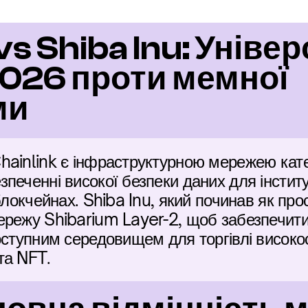
vs Shiba Inu: Універ
026 проти мемної 
ми
ainlink є інфраструктурною мережею катего
печенні високої безпеки даних для інститу
блокчейнах. Shiba Inu, який починав як про
ережу Shibarium Layer-2, щоб забезпечити
оступним середовищем для торгівлі високо
та NFT.