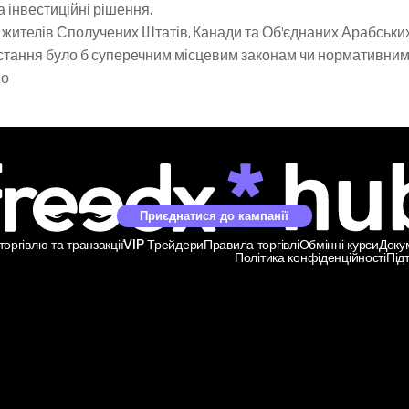
та інвестиційні рішення.
жителів Сполучених Штатів, Канади та Об’єднаних Арабських Е
ристання було б суперечним місцевим законам чи нормативним
но
Приєднатися до кампанії
оргівлю та транзакції
VIP Трейдери
Правила торгівлі
Обмінні курси
Доку
Політика конфіденційності
Під