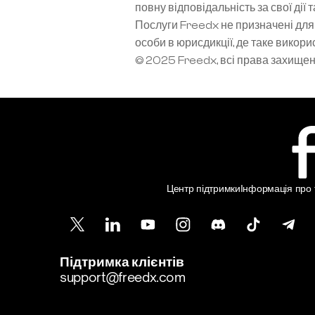
повну відповідальність за свої дії 
Послуги Freedx не призначені для 
особи в юрисдикції, де таке вико
© 2025 Freedx, всі права захище
Центр підтримки
Інформація про т
Підтримка клієнтів
support@freedx.com