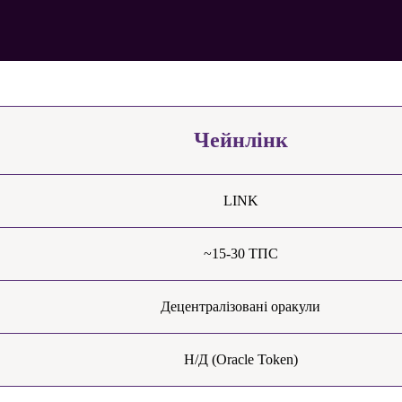
Чейнлінк
LINK
~15-30 ТПС
Децентралізовані оракули
Н/Д (Oracle Token)