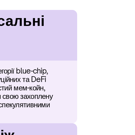
сальні 
рії blue-chip, 
ційних та DeFi 
стий мем-койн, 
 свою захоплену 
спекулятивними 