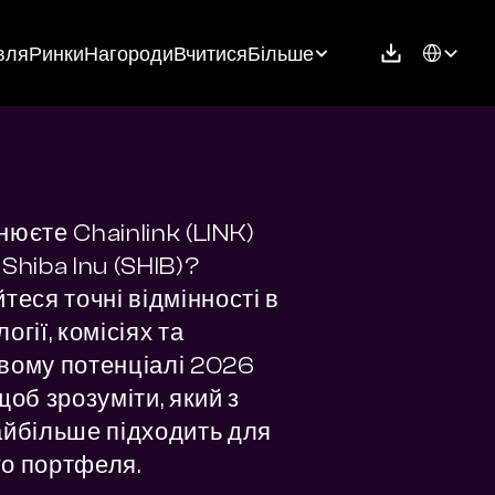
Select Langu
вля
Ринки
Нагороди
Вчитися
Більше
юєте Chainlink (LINK) 
Shiba Inu (SHIB)? 
теся точні відмінності в 
огії, комісіях та 
вому потенціалі 2026 
щоб зрозуміти, який з 
айбільше підходить для 
о портфеля.