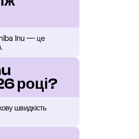
іж 
hiba Inu — це 
.
u 
6 році?
ову швидкість 