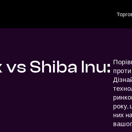
Торго
 vs Shiba Inu:
Порівн
проти 
Дізнай
технол
ринко
року, 
них н
вашог