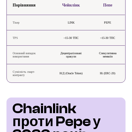
Порівняння
Чейнлінк
Пепе
Тікер
LINK
PEPE
TPS
~15-30 ТПС
~15-30 ТПС
Основний випадок
Децентралізовані
Спекулятивна
використання
оракули
мемкоїн
Сумісність смарт-
Н/Д (Oracle Token)
Ні (ERC-20)
контракту
Chainlink 
проти Pepe у 