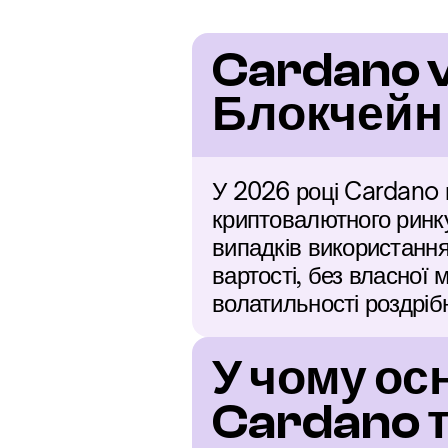
Cardano v
Блокчейн 
У 2026 році Cardano п
криптовалютного ринку
випадків використання
вартості, без власної 
волатильності роздрібно
У чому ос
Cardano 