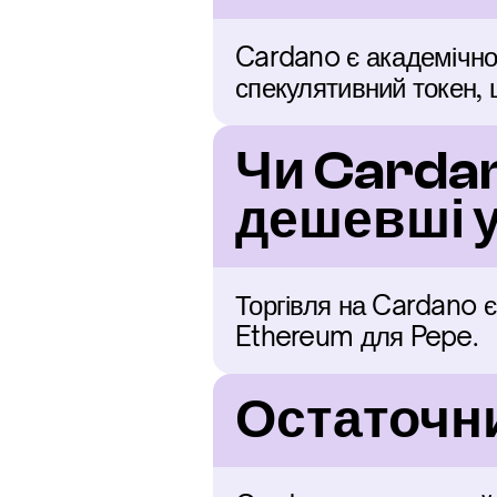
Cardano є академічно
спекулятивний токен, 
Чи Cardan
дешевші у
Торгівля на Cardano є
Ethereum для Pepe.
Остаточни