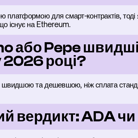
ю платформою для смарт-контрактів, тоді 
що існує на Ethereum.
o або Pepe швидші 
 2026 році?
 швидшою та дешевшою, ніж сплата стандар
й вердикт: ADA чи