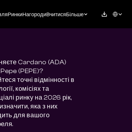
Select Langu
вля
Ринки
Нагороди
Вчитися
Більше
няєте Cardano (ADA) 
 Pepe (PEPE)? 
теся точні відмінності в 
огії, комісіях та 
іалі ринку на 2026 рік, 
значити, яка з них 
дить для вашого 
еля.