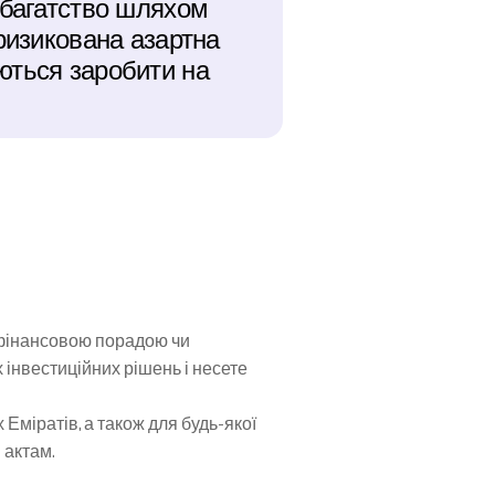
 багатство шляхом 
ризикована азартна 
ються заробити на 
 фінансовою порадою чи 
нвестиційних рішень і несете 
міратів, а також для будь-якої 
 актам.