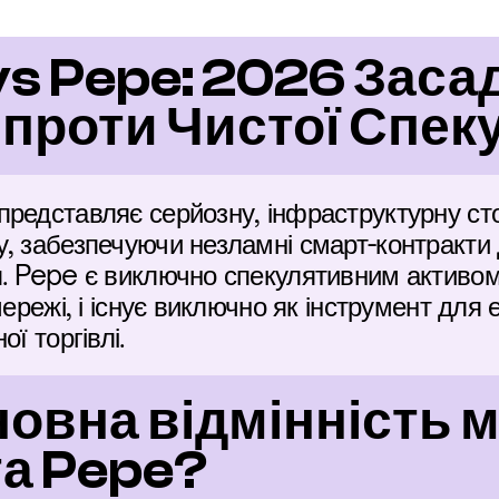
s Pepe: 2026 Засад
проти Чистої Спеку
редставляє серйозну, інфраструктурну сто
, забезпечуючи незламні смарт-контракти 
. Pepe є виключно спекулятивним активом 
мережі, і існує виключно як інструмент для 
ї торгівлі.
новна відмінність м
та Pepe?