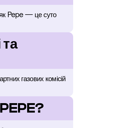
як Pepe — це суто 
та 
тних газових комісій 
 PEPE?