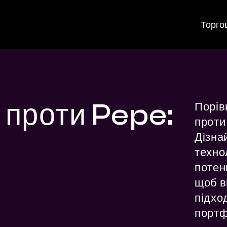
Торго
проти Pepe:
Порів
проти
Дізнай
технол
потенц
щоб ви
підхо
портф