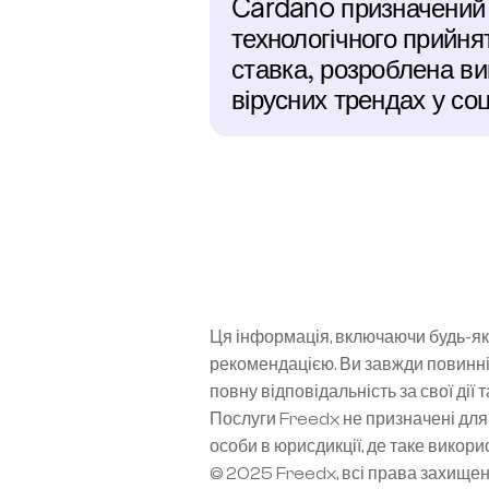
Cardano призначений д
технологічного прийня
ставка, розроблена ви
вірусних трендах у со
Ця інформація, включаючи будь-які
рекомендацією. Ви завжди повинні
повну відповідальність за свої дії 
Послуги Freedx не призначені для 
особи в юрисдикції, де таке вико
© 2025 Freedx, всі права захище