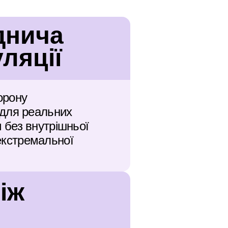
нича 
ляції
рону 
для реальних 
без внутрішньої 
екстремальної 
іж 