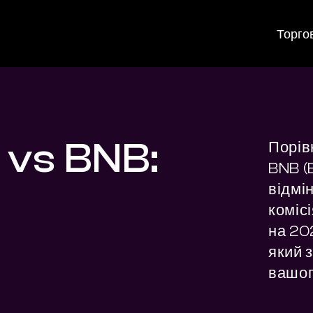
Торго
 vs BNB:
Порів
BNB (
відмін
комісі
на 202
який з
вашог