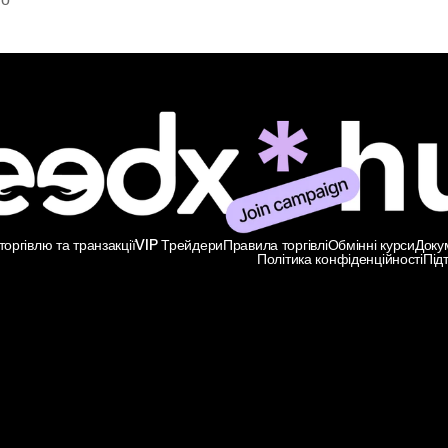
но
оргівлю та транзакції
VIP Трейдери
Правила торгівлі
Обмінні курси
Доку
Політика конфіденційності
Під