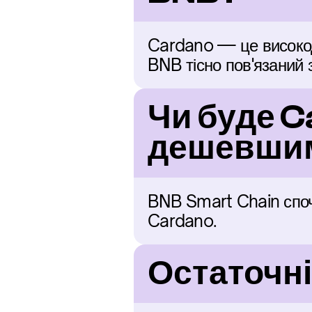
Cardano — це високод
BNB тісно пов'язаний 
Чи буде C
дешевшим
BNB Smart Chain споч
Cardano.
Остаточні