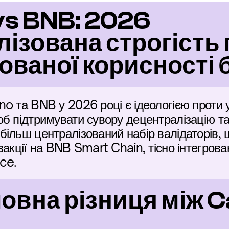
s BNB: 2026 
ізована строгість 
ованої корисності 
o та BNB у 2026 році є ідеологією проти у
б підтримувати сувору децентралізацію та 
ільш централізований набір валідаторів, 
закції на BNB Smart Chain, тісно інтегрова
nce.
ловна різниця між C