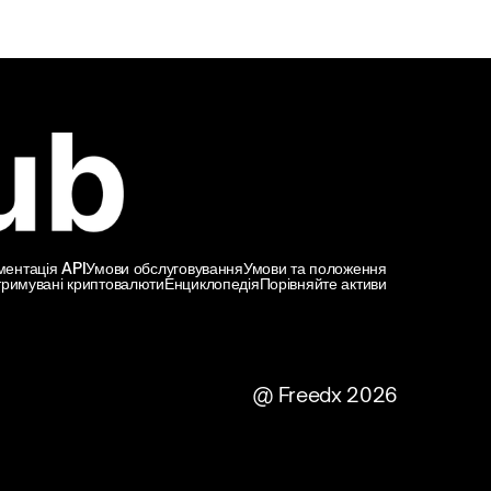
ментація API
Умови обслуговування
Умови та положення
тримувані криптовалюти
Енциклопедія
Порівняйте активи
@ Freedx 2026