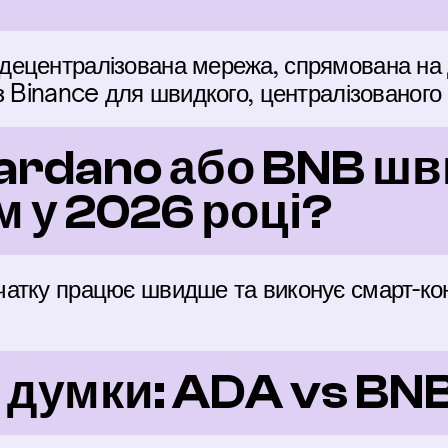
ецентралізована мережа, спрямована на до
з Binance для швидкого, централізованого 
ardano або BNB шв
 у 2026 році?
атку працює швидше та виконує смарт-кон
 думки: ADA vs BN