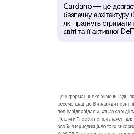
Cardano — це довгост
безпечну архітектуру б
які прагнуть отримати 
світі та її активної De
Ця інформація, включаючи будь-які
рекомендацією. Ви завжди повинні
повну відповідальність за свої дії 
Послуги Freedx не призначені для 
особи в юрисдикції, де таке вико