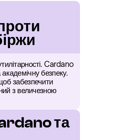
проти 
біржи
тилітарності. Cardano 
академічну безпеку. 
щоб забезпечити 
ний з величезною 
ardano та 