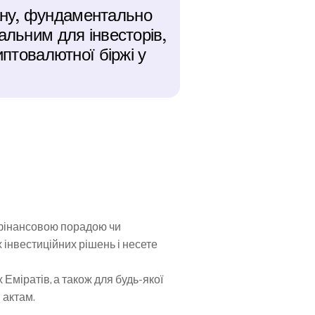
ну, фундаментально 
альним для інвесторів, 
птовалютної біржі у 
 фінансовою порадою чи 
нвестиційних рішень і несете 
міратів, а також для будь-якої 
 актам.