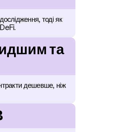
слідження, тоді як 
DeFi.
идшим та 
тракти дешевше, ніж 
B