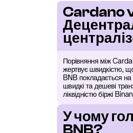
Cardano v
Децентрал
централіз
Порівняння між Cardan
жертвує швидкістю, що
BNB покладається на б
швидкі та дешеві тран
ліквідністю біржі Bina
У чому го
BNB?