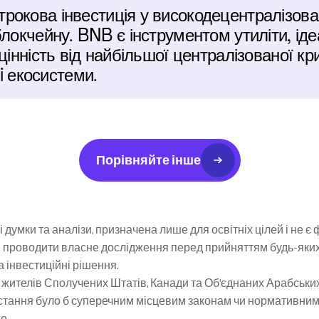
рокова інвестиція у високодецентралізова
локчейну. BNB є інструментом утиліти, іде
цінність від найбільшої централізованої кри
Fi екосистеми.
Порівняйте інше
 думки та аналізи, призначена лише для освітніх цілей і не є
 проводити власне дослідження перед прийняттям будь-яких і
та інвестиційні рішення.
жителів Сполучених Штатів, Канади та Об’єднаних Арабських Е
ристання було б суперечним місцевим законам чи нормативним