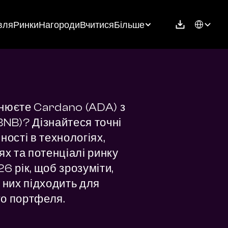
Select Langu
вля
Ринки
Нагороди
Вчитися
Більше
нюєте Cardano (ADA) з 
BNB)? Дізнайтеся точні 
ності в технологіях, 
ях та потенціалі ринку 
6 рік, щоб зрозуміти, 
 них підходить для 
о портфеля.