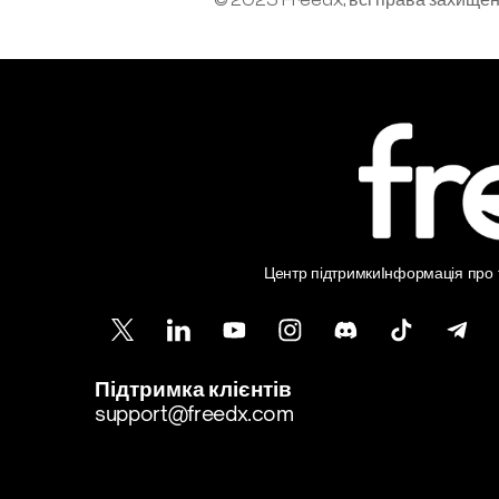
© 2025 Freedx, всі права захище
Центр підтримки
Інформація про т
Підтримка клієнтів
support@freedx.com