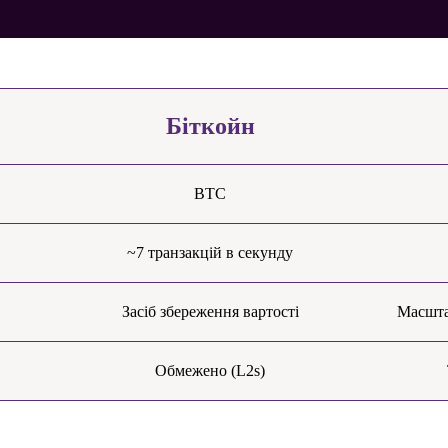
Біткойн
BTC
~7 транзакцій в секунду
Засіб збереження вартості
Масшта
Обмежено (L2s)