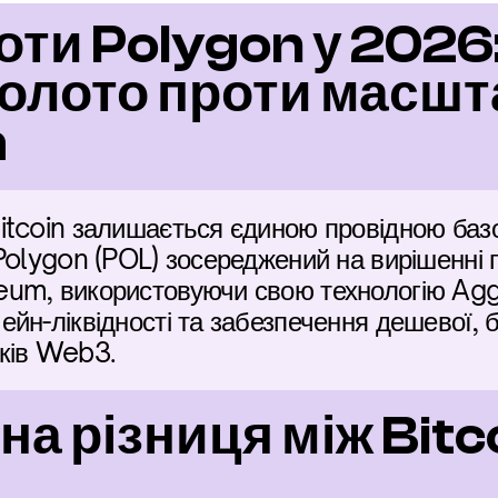
роти Polygon у 2026
Золото проти масшт
m
itcoin залишається єдиною провідною ба
Polygon (POL) зосереджений на вирішенні 
um, використовуючи свою технологію AggL
йн-ліквідності та забезпечення дешевої, 
ків Web3.
а різниця між Bitcoi