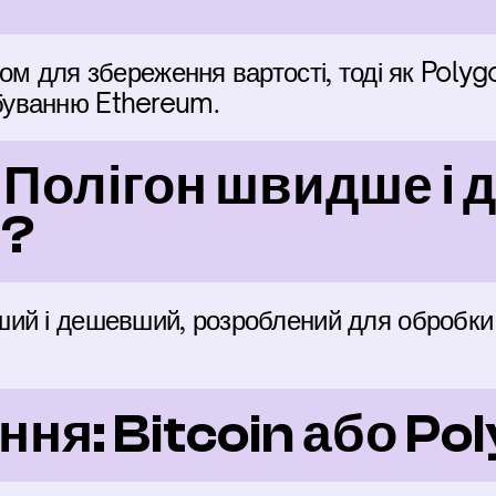
ом для збереження вартості, тоді як Polyg
уванню Ethereum.
и Полігон швидше і 
і?
ий і дешевший, розроблений для обробки в
ння: Bitcoin або Po