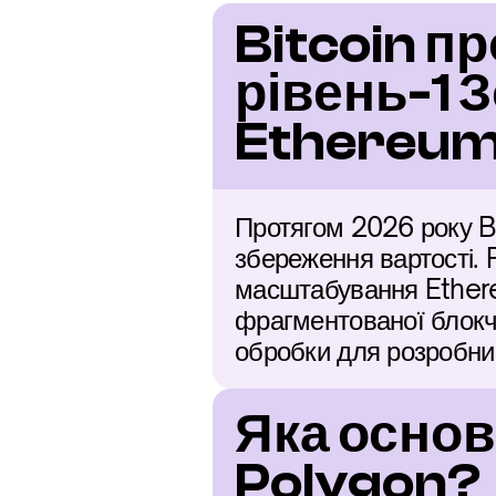
Bitcoin п
рівень-1 
Ethereu
Протягом 2026 року B
збереження вартості. 
масштабування Ethere
фрагментованої блокче
обробки для розробни
Яка основн
Polygon?