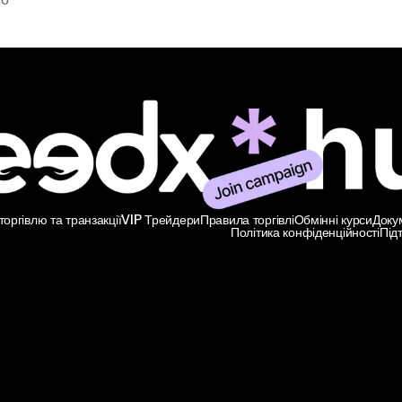
но
оргівлю та транзакції
VIP Трейдери
Правила торгівлі
Обмінні курси
Доку
Політика конфіденційності
Під