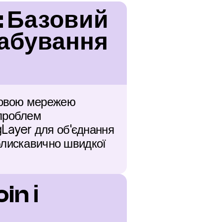
: Базовий 
абування 
зовою мережею 
проблем 
ayer для об'єднання 
блискавично швидкої 
n і 