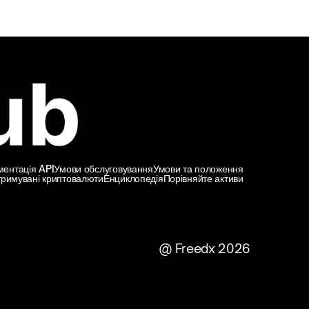
ментація API
Умови обслуговування
Умови та положення
тримувані криптовалюти
Енциклопедія
Порівняйте активи
@ Freedx 2026