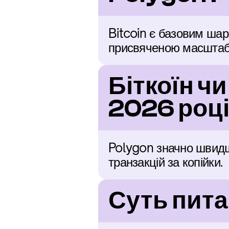
Bitcoin є базовим шар
присвяченою масштаб
Біткоїн ч
2026 роц
Polygon значно швидш
транзакцій за копійки.
Суть пита