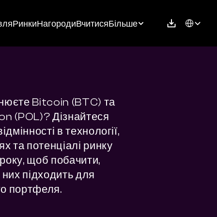
Select Langu
вля
Ринки
Нагороди
Вчитися
Більше
нюєте Bitcoin (BTC) та 
on (POL)? Дізнайтеся 
відмінності в технології, 
ях та потенціалі ринку 
року, щоб побачити, 
 них підходить для 
о портфеля.