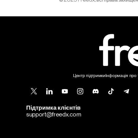
© 2025 Freedx, всі права захище
Центр підтримки
Інформація про т
Підтримка клієнтів
support@freedx.com