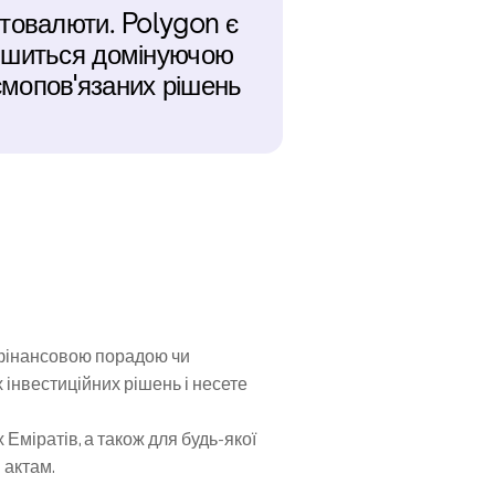
товалюти. Polygon є 
ишиться домінуючою 
мопов'язаних рішень 
 фінансовою порадою чи 
нвестиційних рішень і несете 
міратів, а також для будь-якої 
 актам.