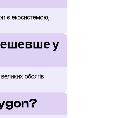
on є екосистемою, 
дешевше у 
еликих обсягів 
lygon?