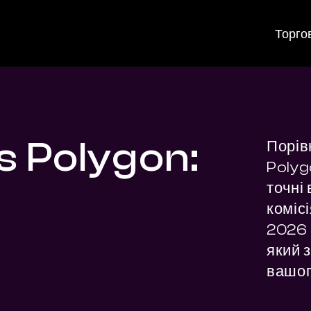
Торго
vs Polygon:
Порів
Polyg
точні 
комісі
2026 
який з
вашог