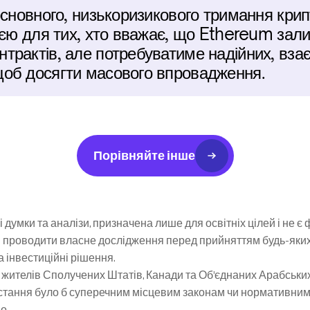
основного, низькоризикового тримання крип
ією для тих, хто вважає, що Ethereum зал
рактів, але потребуватиме надійних, взає
об досягти масового впровадження.
Порівняйте інше
 думки та аналізи, призначена лише для освітніх цілей і не є
 проводити власне дослідження перед прийняттям будь-яких і
та інвестиційні рішення.
жителів Сполучених Штатів, Канади та Об’єднаних Арабських Е
ристання було б суперечним місцевим законам чи нормативним