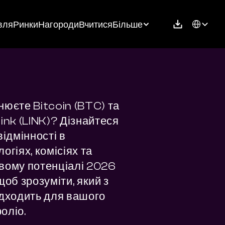
Select Langu
вля
Ринки
Нагороди
Вчитися
Більше
нюєте Bitcoin (BTC) та 
ink (LINK)? Дізнайтеся 
відмінності в 
огіях, комісіях та 
вому потенціалі 2026 
щоб зрозуміти, який з 
ідходить для вашого 
оліо.