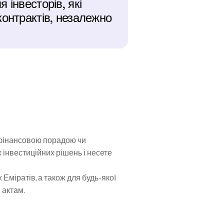
інвесторів, які 
онтрактів, незалежно 
 фінансовою порадою чи 
нвестиційних рішень і несете 
міратів, а також для будь-якої 
 актам.