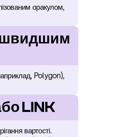
алізованим оракулом, 
k швидшим 
априклад, Polygon), 
або LINK
гання вартості. 