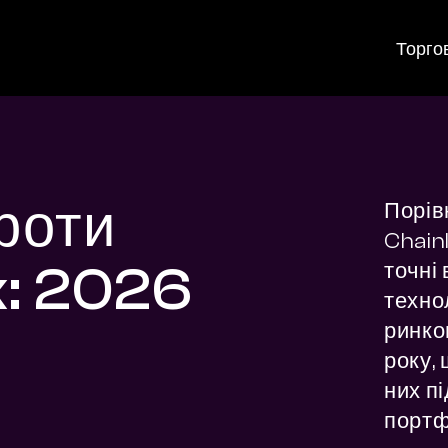
Торго
проти
Порів
Chainl
k: 2026
точні 
технол
ринко
року, 
них п
портф