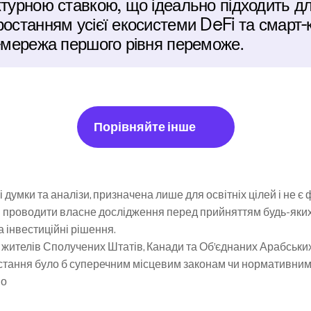
турною ставкою, що ідеально підходить для 
ростанням усієї екосистеми DeFi та смарт-к
н-мережа першого рівня переможе.
Порівняйте інше
 думки та аналізи, призначена лише для освітніх цілей і не є
 проводити власне дослідження перед прийняттям будь-яких і
та інвестиційні рішення.
жителів Сполучених Штатів, Канади та Об’єднаних Арабських Е
ристання було б суперечним місцевим законам чи нормативним
но