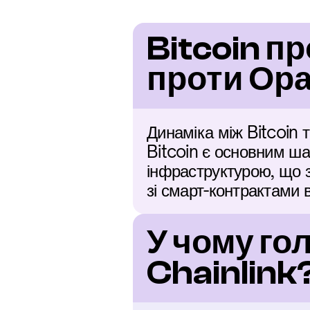
Bitcoin пр
проти Ор
Динаміка між Bitcoin 
Bitcoin є основним ша
інфраструктурою, що з'є
зі смарт-контрактами 
У чому гол
Chainlink