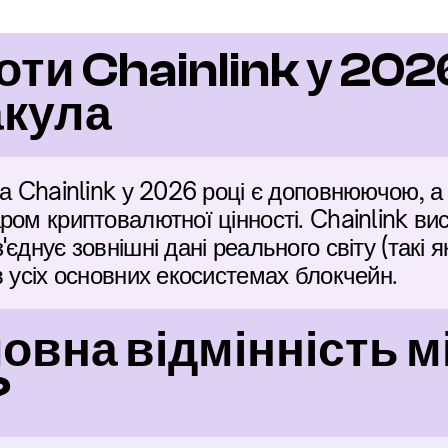
оти Chainlink у 202
акула
та Chainlink у 2026 році є доповнюючою, а 
ром криптовалютної цінності. Chainlink ви
днує зовнішні дані реального світу (такі як
в усіх основних екосистемах блокчейн.
овна відмінність між
?