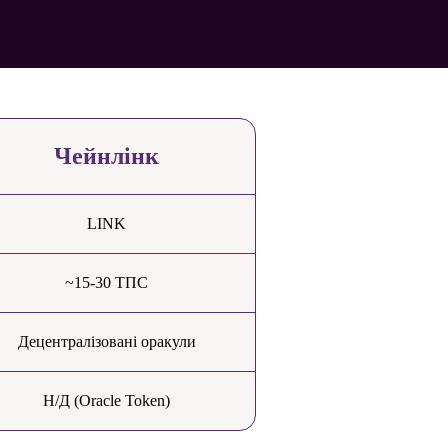
Чейнлінк
LINK
~15-30 ТПС
Децентралізовані оракули
Н/Д (Oracle Token)