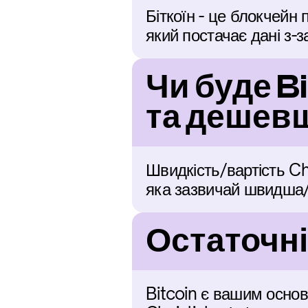
Біткоїн - це блокчейн 
який постачає дані з-з
Чи буде B
та дешевш
Швидкість/вартість Cha
яка зазвичай швидша/
Остаточні
Bitcoin є вашим основ