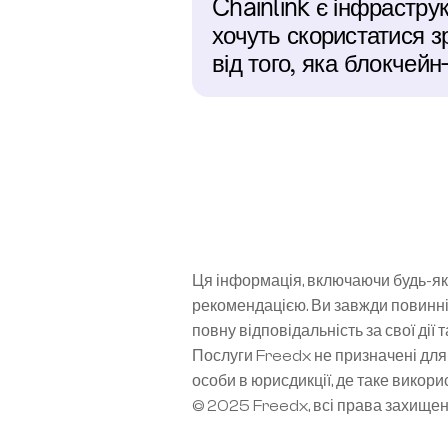
Chainlink є інфраструк
хочуть скористатися з
від того, яка блокчей
Ця інформація, включаючи будь-які
рекомендацією. Ви завжди повинні
повну відповідальність за свої дії 
Послуги Freedx не призначені для 
особи в юрисдикції, де таке вико
© 2025 Freedx, всі права захище