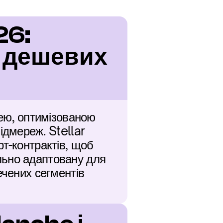
6: 
 дешевих 
ю, оптимізованою 
дмереж. Stellar 
т-контрактів, щоб 
ьно адаптовану для 
чених сегментів 