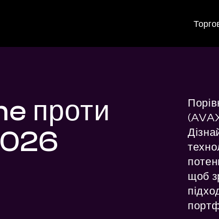
Торго
he проти
Порів
(AVAX)
 2026
Дізнай
технол
потенц
щоб зр
підхо
портф