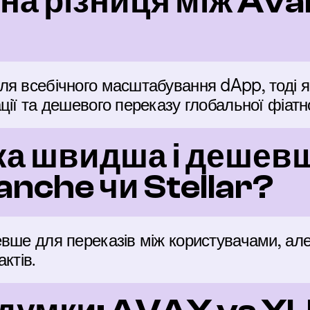
на різниця між Aval
я всебічного масштабування dApp, тоді як
ції та дешевого переказу глобальної фіатн
а швидша і дешевш
anche чи Stellar?
вше для переказів між користувачами, але
ктів.