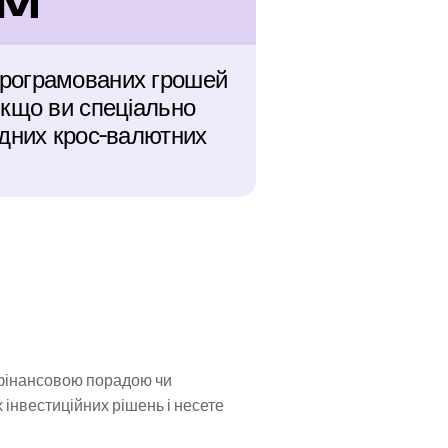
LM
рограмованих грошей 
кщо ви спеціально 
дних крос-валютних 
 фінансовою порадою чи 
нвестиційних рішень і несете 