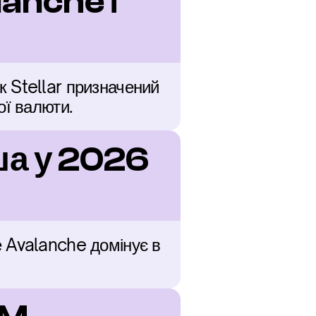
anche і 
 Stellar призначений 
ої валюти.
а у 2026 
 Avalanche домінує в 