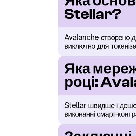
Яка основ
Stellar?
Avalanche створено дл
виключно для токеніза
Яка мереж
році: Aval
Stellar швидше і деше
виконанні смарт-контра