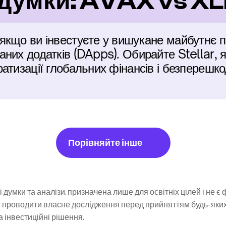
 думки: AVAX vs X
якщо ви інвестуєте у вишукане майбутнє п
них додатків (DApps). Обирайте Stellar, я
атизації глобальних фінансів і безперешко
Порівняйте інше
 думки та аналізи, призначена лише для освітніх цілей і не є
 проводити власне дослідження перед прийняттям будь-яких і
та інвестиційні рішення.