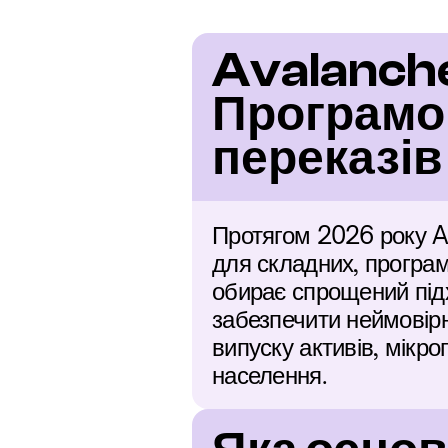
Avalanche 
Програмов
переказів
Протягом 2026 року A
для складних, програмо
обирає спрощений підх
забезпечити неймовірн
випуску активів, мікро
населення.