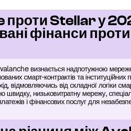
проти Stellar у 202
ані фінанси проти
valanche визнається надпотужною мереже
ваних смарт-контрактів та інституційних пі
ід, відмовляючись від складної логіки смар
о швидку, низьковитратну мережу, спеціал
платежів і фінансових послуг для незабезпе