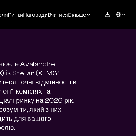
Select Langu
вля
Ринки
Нагороди
Вчитися
Більше
нюєте Avalanche 
 із Stellar (XLM)? 
теся точні відмінності в 
огії, комісіях та 
іалі ринку на 2026 рік, 
озуміти, який з них 
дить для вашого 
елю.