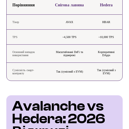
Порівняння
Снігова лавина
Hedera
Тікер
AVAX
HBAR
TPS
~4,500 TPS
~10,000 TPS
Основний випадок
Масштабовані DeFi та
Корпоративні
використання
підмережі
DApps
Сумісність смарт-
Так (сумісний з
Так (сумісний з EVM)
контракту
EVM)
Avalanche vs 
Hedera: 2026 