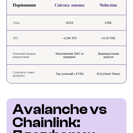
Порівняння
Снігова лавина
Чейнлінк
Тікер
AVAX
LINK
TPS
~4,500 TPS
~15-30 ТПС
Основний випадок
Масштабовані DeFi та
Децентралізовані
використання
підмережі
оракули
Сумісність смарт-
Так (сумісний з EVM)
Н/Д (Oracle Token)
контракту
Avalanche vs 
Chainlink: 