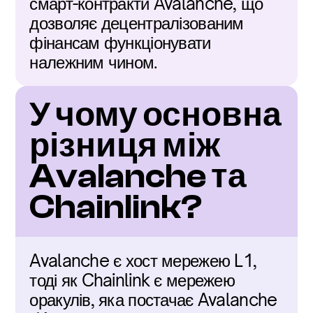
смарт-контракти Avalanche, що 
дозволяє децентралізованим 
фінансам функціонувати 
належним чином.
У чому основна 
різниця між 
Avalanche та 
Chainlink?
Avalanche є хост мережею L1, 
тоді як Chainlink є мережею 
оракулів, яка постачає Avalanche 