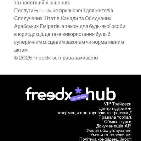
та інвестиційні рішення.
Послуги Freedx не призначені для жителів 
Сполучених Штатів, Канади та Об’єднаних 
Арабських Еміратів, а також для будь-якої особи 
в юрисдикції, де таке використання було б 
суперечним місцевим законам чи нормативним 
актам.
© 2025 Freedx, всі права захищено
Join campaign
VIP Трейдери
Центр підтримки
Інформація про торгівлю та транзакції
Правила торгівлі
Обмінні курси
Документація API
Умови обслуговування
Умови та положення
Політика конфіденційності