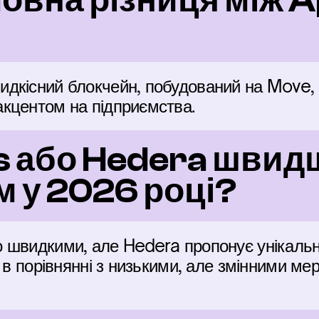
овна різниця між Ap
дкісний блокчейн, побудований на Move, 
кцентом на підприємства.
s або Hedera швидш
 у 2026 році?
 швидкими, але Hedera пропонує унікально
и в порівнянні з низькими, але змінними м