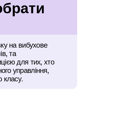
обрати 
ку на вибухове 
, та 
ією для тих, хто 
го управління, 
 класу.