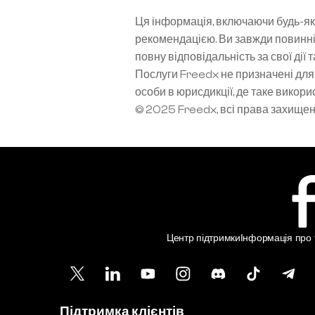
Ця інформація, включаючи будь-які
рекомендацією. Ви завжди повинні
повну відповідальність за свої дії 
Послуги Freedx не призначені для 
особи в юрисдикції, де таке вико
© 2025 Freedx, всі права захище
Центр підтримки
Інформація про т
Підтримка клієнтів