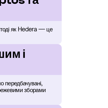
tos та 
тоді як Hedera — це 
им і 
 передбачувані, 
ережевими зборами 