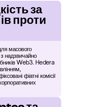
ість за 
в проти 
для масового 
з надзвичайно 
бників Web3. Hedera 
лінням, 
совані фіатні комісії 
корпоративних 