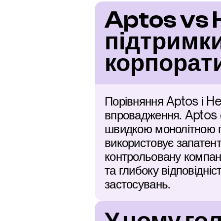
Aptos vs 
підтримки
корпорат
Порівняння Aptos і Hed
впровадження. Aptos с
швидкою монолітною п
використовує запатент
контрольовану компані
та глибоку відповідні
застосувань.