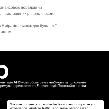
 фінансовою порадою чи 
нвестиційних рішень і несете 
міратів, а також для будь-якої 
 актам.
ментація API
Умови обслуговування
Умови та положення
тримувані криптовалюти
Енциклопедія
Порівняйте активи
We use cookies and similar technologies to improve your
experience, analyze traffic, and serve personalized