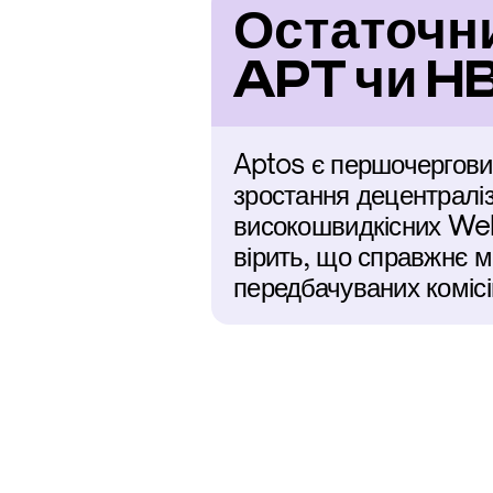
Остаточни
APT чи H
Aptos є першочерговим
зростання децентралізо
високошвидкісних Web3
вірить, що справжнє м
передбачуваних комісі