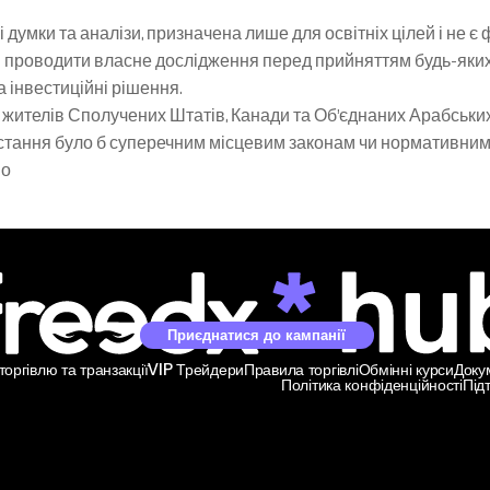
 думки та аналізи, призначена лише для освітніх цілей і не є
 проводити власне дослідження перед прийняттям будь-яких і
та інвестиційні рішення.
жителів Сполучених Штатів, Канади та Об’єднаних Арабських Е
ристання було б суперечним місцевим законам чи нормативним
но
Приєднатися до кампанії
оргівлю та транзакції
VIP Трейдери
Правила торгівлі
Обмінні курси
Доку
Політика конфіденційності
Під