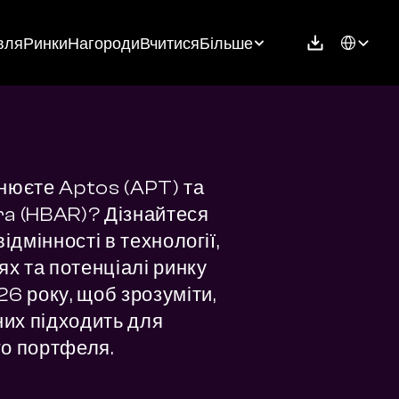
Select Langu
вля
Ринки
Нагороди
Вчитися
Більше
нюєте Aptos (APT) та 
a (HBAR)? Дізнайтеся 
відмінності в технології, 
ях та потенціалі ринку 
6 року, щоб зрозуміти, 
них підходить для 
о портфеля.