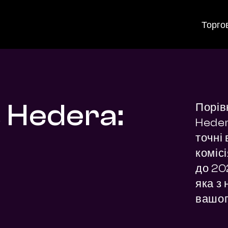
Торго
 Hedera:
Порів
Heder
точні 
комісі
до 202
яка з 
вашог