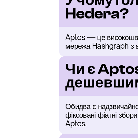
У чому гол
Hedera?
Aptos — це високошви
мережа Hashgraph з а
Чи є Apto
дешевшим
Обидва є надзвичайно
фіксовані фіатні збор
Aptos.