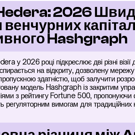
Hedera: 2026 Швидк
 венчурних капіталі
ивного Hashgraph
era у 2026 році підкреслює дві різні візії 
пирається на відкриту, дозволену мережу 
ропускною здатністю, щоб залучити розро
овану модель Hashgraph із закритим управ
ями з рейтингу Fortune 500, пропонуючи фік
сть регуляторним вимогам для традиційних 