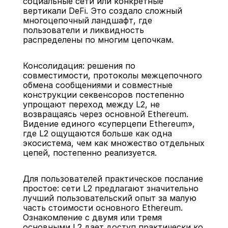
социальные сети или конкретные 
вертикали DeFi. Это создало сложный 
многоцепочный ландшафт, где 
пользователи и ликвидность 
распределены по многим цепочкам.
Консолидация: решения по 
совместимости, протоколы межцепочного 
обмена сообщениями и совместные 
конструкции секвенсоров постепенно 
упрощают переход между L2, не 
возвращаясь через основной Ethereum. 
Видение единого «суперцепи Ethereum», 
где L2 ощущаются больше как одна 
экосистема, чем как множество отдельных 
цепей, постепенно реализуется.
Для пользователей практическое послание 
простое: сети L2 предлагают значительно 
лучший пользовательский опыт за малую 
часть стоимости основного Ethereum. 
Ознакомление с двумя или тремя 
основными L2 дает доступ практически ко 