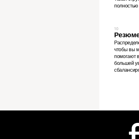
полностью 
10
Резюм
Распределе
чтобы вы м
помогают в
большей ув
сбалансир