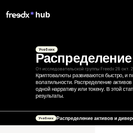
Учебник
Распределение
От исследовательской группы Freedx
·
28 окт. 2
Криптовалюты развиваются быстро, и п
волатильности. Распределение активов 
одной нарративу или токену. В этой ста
результаты.
Распределение активов и диве
Учебник