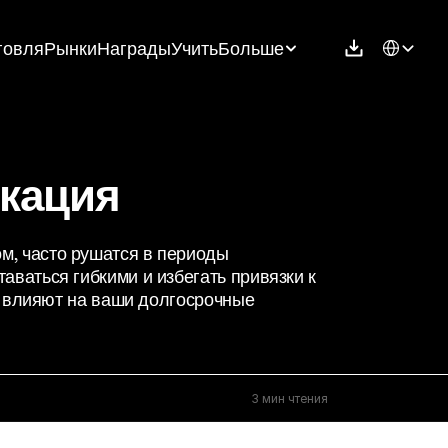
Select Langu
говля
Рынки
Награды
Учить
Больше
икация
, часто рушатся в периоды 
ваться гибкими и избегать привязки к 
и влияют на ваши долгосрочные 
3 мин чтения