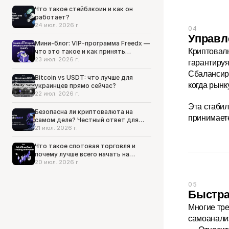
Что такое стейблкоин и как он
работает?
24 июл. 2026 г.
04
Управл
Мини-блог: VIP-программа Freedx —
Криптовалю
что это такое и как принять
участие
23 июл. 2026 г.
гарантируя
Сбалансиро
Bitcoin vs USDT: что лучше для
когда рынк
украинцев прямо сейчас?
22 июл. 2026 г.
Эта стабил
Безопасна ли криптовалюта на
принимает
самом деле? Честный ответ для
тех, кто всё еще сомневается
21 июл. 2026 г.
Что такое спотовая торговля и
почему лучше всего начать на
Freedx
20 июл. 2026 г.
05
Быстра
Многие тре
самоанали