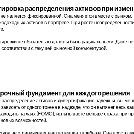
тировка распределения активов при изме
не является фиксированной. Она меняется вместе с рынком. 
одоходных активов в портфеле. При росте неопределенности 
и.
ктировки не обязательно должны быть радикальными. Даже н
 соответствии с текущей рыночной конъюнктурой.
прочный фундамент для каждого решения
 распределение активов и диверсификация надежны, вы меньш
 зависеть от одного токена в надежде, что он вытянет весь ва
заходить на хаях (FOMO), испытываете меньше страха при про
 новых возможностей.
ктура не ограничивает ваш потенциал прибыли. Она просто защ