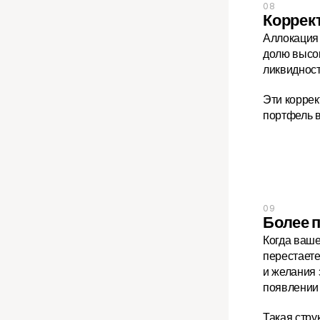
08
Коррек
Аллокация 
долю высок
ликвидност
Эти корре
портфель в
09
Более 
Когда ваше
перестаете
и желания 
появлении
Такая стру