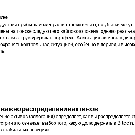
ие
дустрии прибыль может расти стремительно, но убытки могут 
ены на поиске следующего хайпового токена, однако реальная
 того, как структурирован портфель. Аллокация активов и див
охранять контроль над ситуацией, особенно в периоды высоко
ть.
 важно распределение активов
ние активов (аллокация) определяет, как вы распределяете с
стрии это означает выбор того, какую долю держать в Bitcoin, 
в стабильных позициях.