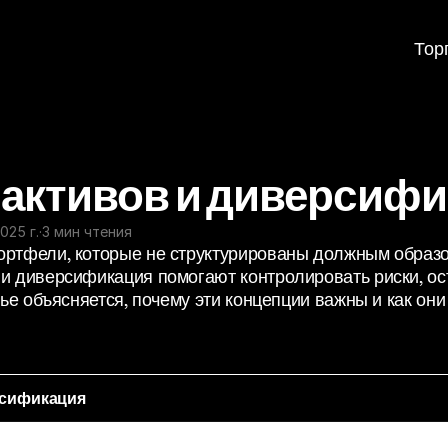
Тор
 активов и диверсиф
025 г.
·
3 мин чтения
ортфели, которые не структурированы должным образом
и диверсификация помогают контролировать риски, оста
тье объясняется, почему эти концепции важны и как он
рсификация