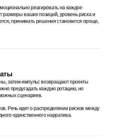
эмоционально реагировать на каждое 
 размеры ваших позиций, уровень риска и 
ется, принимать решения становится проще, 
таты
ны, затем импульс возвращают проекты 
ожно предугадать каждую ротацию, но 
зможных сценариев.
в. Речь идет о распределении рисков между 
дного-единственного нарратива.