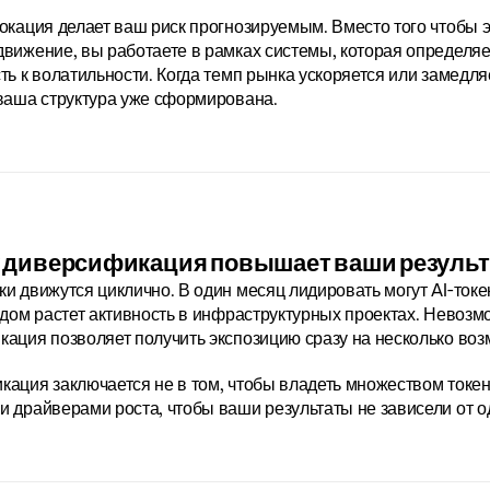
окация делает ваш риск прогнозируемым. Вместо того чтобы 
вижение, вы работаете в рамках системы, которая определяет
ть к волатильности. Когда темп рынка ускоряется или замедля
ваша структура уже сформирована.
 диверсификация повышает ваши резуль
и движутся циклично. В один месяц лидировать могут AI-токе
едом растет активность в инфраструктурных проектах. Невозм
ация позволяет получить экспозицию сразу на несколько во
ация заключается не в том, чтобы владеть множеством токено
 драйверами роста, чтобы ваши результаты не зависели от о