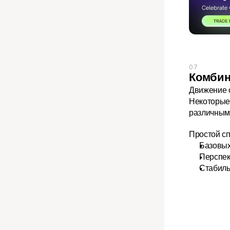
07
Комбин
Движение о
Некоторые 
различным
Простой с
Базовых
Перспек
Стабиль