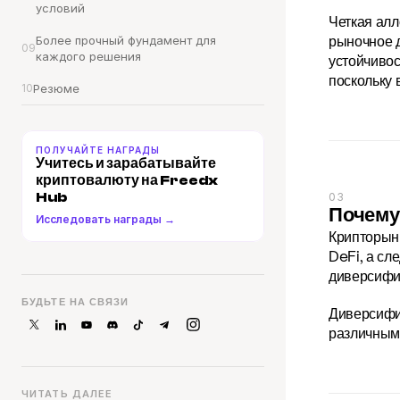
условий
Четкая алл
рыночное д
Более прочный фундамент для 
09
каждого решения
устойчивос
поскольку 
10
Резюме
ПОЛУЧАЙТЕ НАГРАДЫ
Учитесь и зарабатывайте 
криптовалюту на Freedx 
Hub
03
Почему
Исследовать награды →
Крипторынк
DeFi, а сл
диверсифик
БУДЬТЕ НА СВЯЗИ
Диверсифик
различными
ЧИТАТЬ ДАЛЕЕ