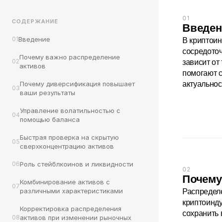
01
СОДЕРЖАНИЕ
Введен
01
Введение
В криптоин
сосредоточ
Почему важно распределение 
зависит от
02
активов
помогают с
актуальнос
Почему диверсификация повышает 
03
ваши результаты
Управление волатильностью с 
04
помощью баланса
Быстрая проверка на скрытую 
05
сверхконцентрацию активов
06
Роль стейблкоинов и ликвидности
02
Почему
Комбинирование активов с 
07
Распределе
различными характеристиками
криптоинду
Корректировка распределения 
сохранить 
08
активов при изменении рыночных 