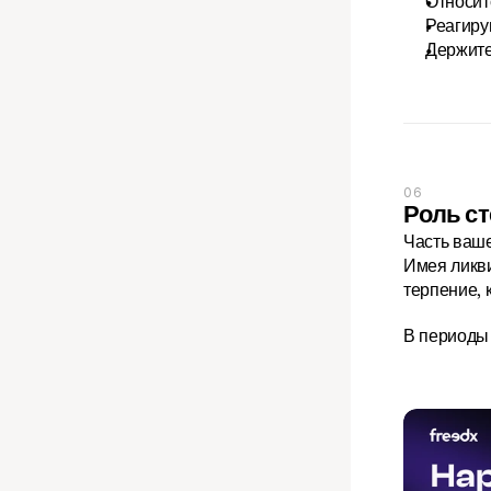
Относит
Реагиру
Держите
06
Роль с
Часть ваше
Имея ликви
терпение, 
В периоды 