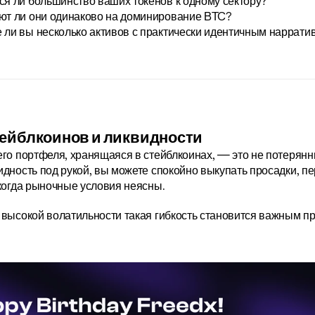
ся ли большинство ваших токенов к одному сектору?
ют ли они одинаково на доминирование BTC?
 ли вы несколько активов с практически идентичным наррати
тейблкоинов и ликвидности
го портфеля, хранящаяся в стейблкоинах, — это не потерянны
дность под рукой, вы можете спокойно выкупать просадки, пе
когда рыночные условия неясны.
высокой волатильности такая гибкость становится важным п