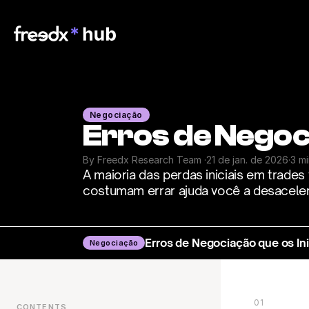
Negociação
Erros de Negoc
By Freedx Research Team 
·
21 de jan. de 2026
·
3 m
A maioria das perdas iniciais em trade
costumam errar ajuda você a desacelera
Erros de Negociação que os I
Negociação
01
CONTENTS