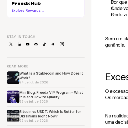
Por que
Freedx Hub
Onde vo
Explore Rewards →
Onde voc
STAY IN TOUCH
Sem um pla
ganância.
READ MORE
What Is a Stablecoin and How Does It
Exce
Work?
24 de jul. de 2026
O excesso 
Mini Blog: Freedx VIP Program – What
Os mercado
It Is and How to Qualify
23 de jul. de 2026
Bitcoin vs USDT: Which Is Better for
Na realida
Ukrainians Right Now?
22 de jul. de 2026
uma decisã