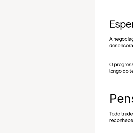
Espe
A negociaç
desencoraj
O progress
longo do 
Pen
Todo trade
reconhecer