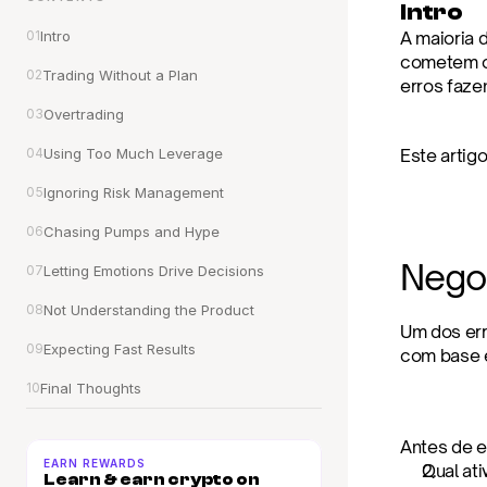
Intro
01
Intro
A maioria 
cometem os
02
Trading Without a Plan
erros faze
03
Overtrading
04
Using Too Much Leverage
Este artig
05
Ignoring Risk Management
06
Chasing Pumps and Hype
Nego
07
Letting Emotions Drive Decisions
08
Not Understanding the Product
Um dos err
09
Expecting Fast Results
com base 
10
Final Thoughts
Antes de e
EARN REWARDS
Qual at
Learn & earn crypto on 