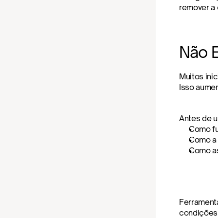
remover a
Não 
Muitos ini
Isso aumen
Antes de u
Como fu
Como a 
Como as
Ferrament
condições