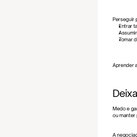
Perseguir 
Entrar t
Assumir
Tomar d
Aprender a
Deix
Medo e gan
ou manter
A negociaç