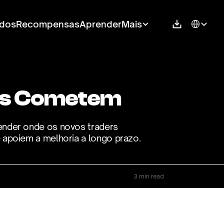
Select Langu
dos
Recompensas
Aprender
Mais
tes Cometem
ender onde os novos traders 
 apoiem a melhoria a longo prazo.
3 min read