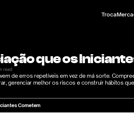
Troca
Merca
iação que os Inician
in read
s vem de erros repetíveis em vez de má sorte. Compre
r, gerenciar melhor os riscos e construir hábitos que
niciantes Cometem