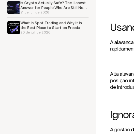
Is Crypto Actually Safe? The Honest
Answer for People Who Are Still Not
Sure
21 de jul. de 2026
What Is Spot Trading and Why It Is
Usan
the Best Place to Start on Freedx
20 de jul. de 2026
A alavanca
rapidament
Alta alav
posição in
de introdu
Ignor
A gestão d