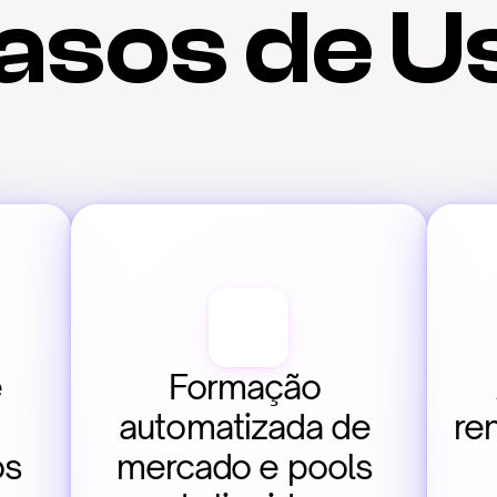
asos de U
 
Formação 
automatizada de 
re
os
mercado e pools 