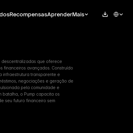
Select Langu
dos
Recompensas
Aprender
Mais
 descentralizadas que oferece 
s financeiros avançados. Construído 
infraestrutura transparente e 
réstimos, negociações e geração de 
ulsionada pela comunidade e 
m batalha, o Pump capacita os 
e seu futuro financeiro sem 