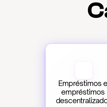
C
Empréstimos e
empréstimos 
descentralizad