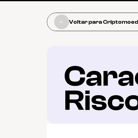
Voltar para Criptomoe
Carac
Risc