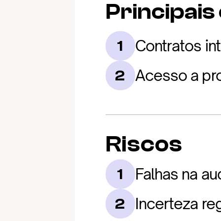
Principais
Contratos in
1
Acesso a pr
2
Riscos
Falhas na aud
1
Incerteza re
2