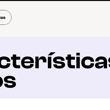
das
terísticas
os