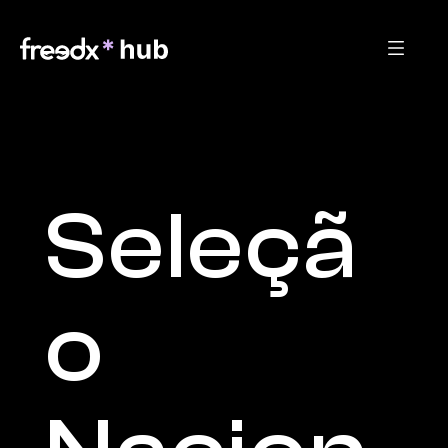
Seleçã
o 