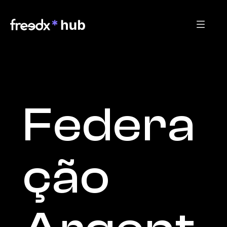
Federa
ção 