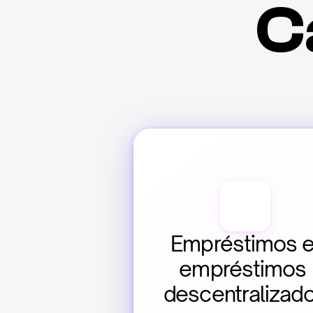
C
Empréstimos e
empréstimos 
descentralizad