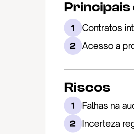
Principais
Contratos in
1
Acesso a pr
2
Riscos
Falhas na aud
1
Incerteza re
2