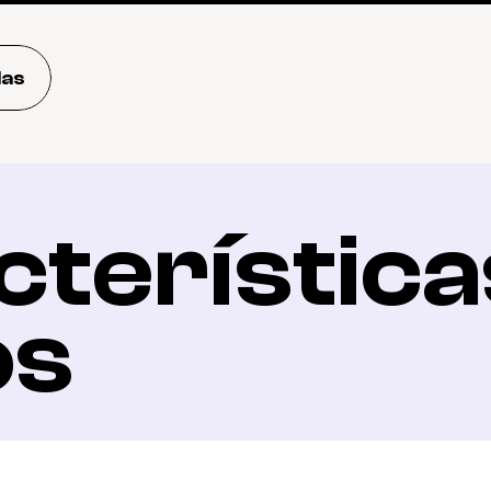
das
terísticas
os