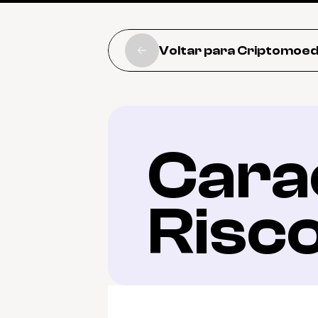
Voltar para Criptomoe
Carac
Risc