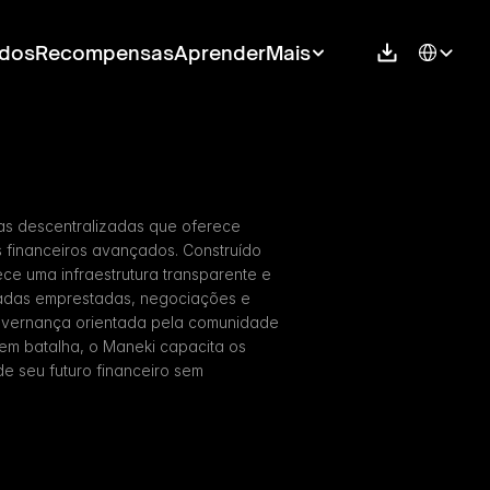
Select Langu
dos
Recompensas
Aprender
Mais
as descentralizadas que oferece 
 financeiros avançados. Construído 
ce uma infraestrutura transparente e 
adas emprestadas, negociações e 
vernança orientada pela comunidade 
 em batalha, o Maneki capacita os 
e seu futuro financeiro sem 