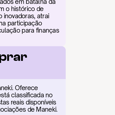
tados em batalha da 
 o histórico de 
novadoras, atrai 
a participação 
ulação para finanças 
prar 
neki. Oferece 
tá classificada no 
s reais disponíveis 
gociações de Maneki.