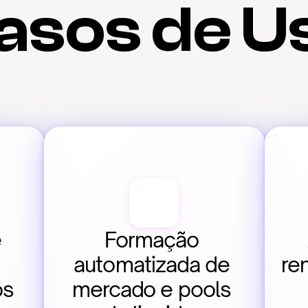
asos de U
 
Formação 
automatizada de 
re
os
mercado e pools 