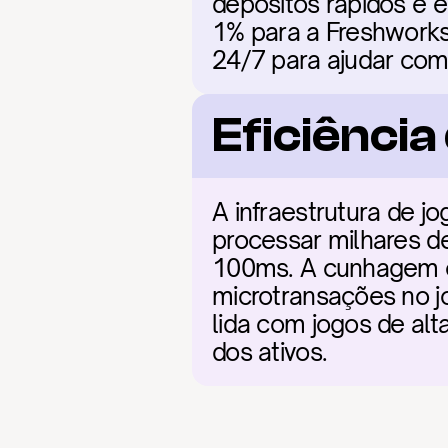
depósitos rápidos e é
1% para a Freshworks 
24/7 para ajudar com
Eficiênci
A infraestrutura de j
processar milhares de
100ms. A cunhagem o
microtransações no j
lida com jogos de al
dos ativos.