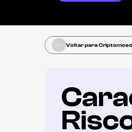
Voltar para Criptomoe
Carac
Risc