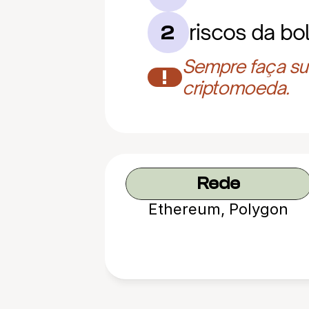
riscos da b
2
Sempre faça sua
!
criptomoeda.
Rede
Ethereum, Polygon