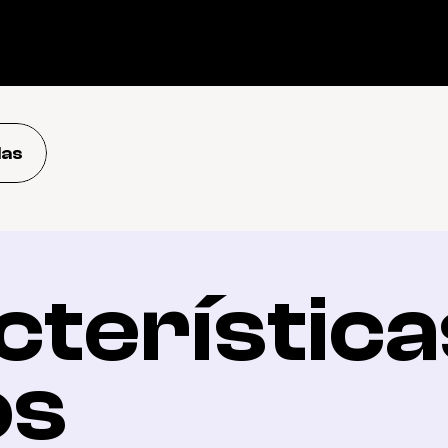
das
terísticas
os