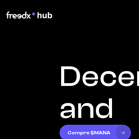
Dece
and
Compre $MANA