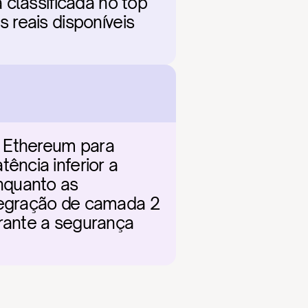
classificada no top 
reais disponíveis 
 Ethereum para 
ncia inferior a 
quanto as 
egração de camada 2 
rante a segurança 