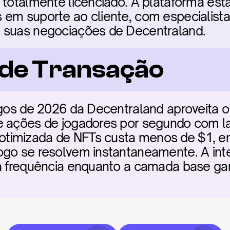
 totalmente licenciado. A plataforma está 
em suporte ao cliente, com especialistas 
 suas negociações de Decentraland.
a de Transação
ogos de 2026 da Decentraland aproveita o
 ações de jogadores por segundo com latê
timizada de NFTs custa menos de $1, en
ogo se resolvem instantaneamente. A int
ta frequência enquanto a camada base ga