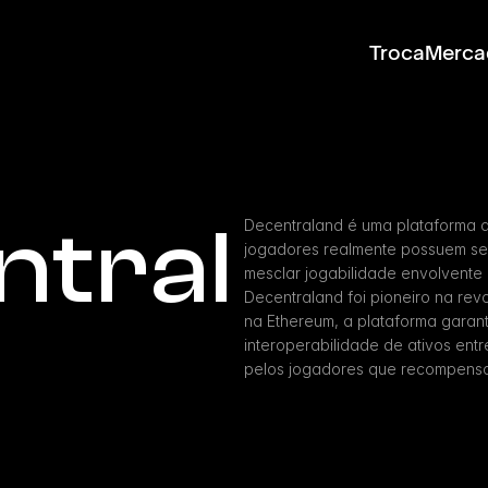
Troca
Merca
ntral
Decentraland é uma plataforma d
jogadores realmente possuem seu
mesclar jogabilidade envolvente 
Decentraland foi pioneiro na revo
na Ethereum, a plataforma garan
interoperabilidade de ativos ent
pelos jogadores que recompensa