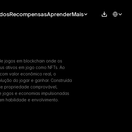
Select Langu
dos
Recompensas
Aprender
Mais
e jogos em blockchain onde os 
s ativos em jogo como NFTs. Ao 
com valor econômico real, o 
lução do jogar e ganhar. Construída 
te propriedade comprovável, 
re jogos e economias impulsionadas 
m habilidade e envolvimento.