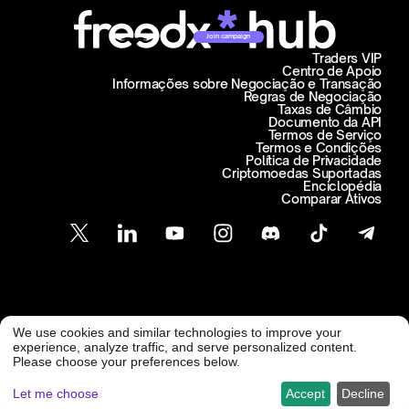
Join campaign
Traders VIP
Centro de Apoio
Informações sobre Negociação e Transação
Regras de Negociação
Taxas de Câmbio
Documento da API
Termos de Serviço
Termos e Condições
Política de Privacidade
Criptomoedas Suportadas
Enciclopédia
Comparar Ativos
Atendimento ao Cliente
We use cookies and similar technologies to improve your
@ Freedx 2026
support@freedx.com
experience, analyze traffic, and serve personalized content.
Please choose your preferences below.
Let me choose
Accept
Decline