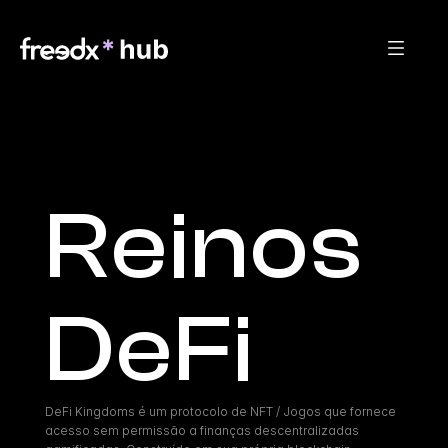
Reinos 
DeFi
DeFi Kingdoms é um protocolo de NFT / Jogos que fornece 
acesso sem permissão a finanças descentralizadas 