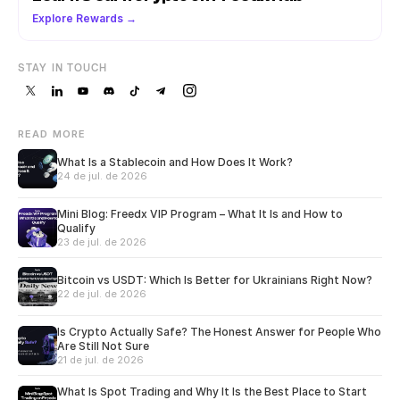
Explore Rewards →
STAY IN TOUCH
READ MORE
What Is a Stablecoin and How Does It Work?
24 de jul. de 2026
Mini Blog: Freedx VIP Program – What It Is and How to
Qualify
23 de jul. de 2026
Bitcoin vs USDT: Which Is Better for Ukrainians Right Now?
22 de jul. de 2026
Is Crypto Actually Safe? The Honest Answer for People Who
Are Still Not Sure
21 de jul. de 2026
What Is Spot Trading and Why It Is the Best Place to Start