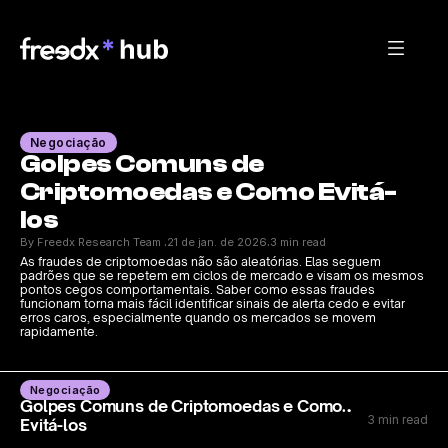
Negociação
Golpes Comuns de 
Criptomoedas e Como Evitá-
los
By Freedx Research Team 
21 de jan. de 2026
3 min read
·
·
As fraudes de criptomoedas não são aleatórias. Elas seguem 
padrões que se repetem em ciclos de mercado e visam os mesmos 
pontos cegos comportamentais. Saber como essas fraudes 
funcionam torna mais fácil identificar sinais de alerta cedo e evitar 
erros caros, especialmente quando os mercados se movem 
rapidamente.
Negociação
Golpes Comuns de Criptomoedas e Como
3 min read
Evitá-los