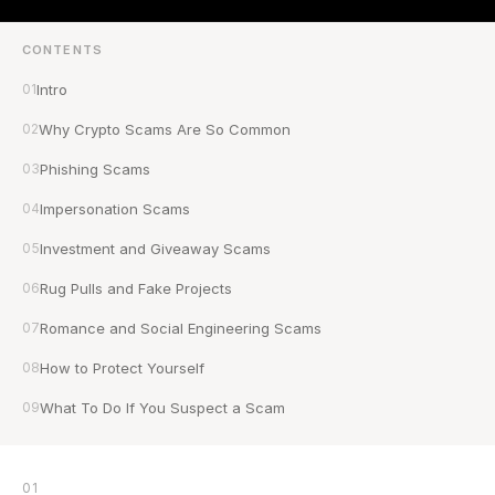
CONTENTS
01
Intro
02
Why Crypto Scams Are So Common
03
Phishing Scams
04
Impersonation Scams
05
Investment and Giveaway Scams
06
Rug Pulls and Fake Projects
07
Romance and Social Engineering Scams
08
How to Protect Yourself
09
What To Do If You Suspect a Scam
01