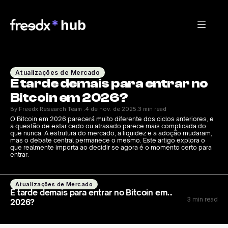
Atualizações de Mercado
É tarde demais para entrar no 
Bitcoin em 2026?
By Freedx Research Team 
4 de nov. de 2025
3 min read
·
·
O Bitcoin em 2026 parecerá muito diferente dos ciclos anteriores, e 
a questão de estar cedo ou atrasado parece mais complicada do 
que nunca. A estrutura do mercado, a liquidez e a adoção mudaram, 
mas o debate central permanece o mesmo. Este artigo explora o 
que realmente importa ao decidir se agora é o momento certo para 
entrar.
Atualizações de Mercado
É tarde demais para entrar no Bitcoin em
3 min read
2026?