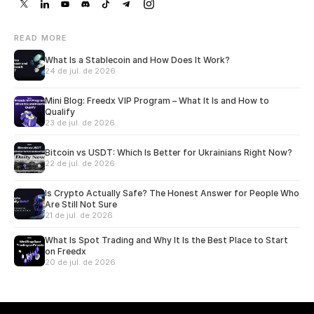
READ MORE
What Is a Stablecoin and How Does It Work?
24 de jul. de 2026
Mini Blog: Freedx VIP Program – What It Is and How to
Qualify
23 de jul. de 2026
Bitcoin vs USDT: Which Is Better for Ukrainians Right Now?
22 de jul. de 2026
Is Crypto Actually Safe? The Honest Answer for People Who
Are Still Not Sure
21 de jul. de 2026
What Is Spot Trading and Why It Is the Best Place to Start
on Freedx
20 de jul. de 2026