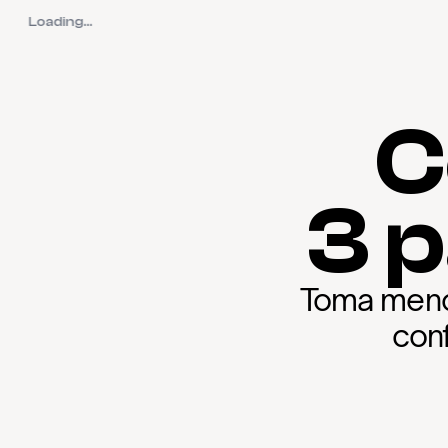
Loading...
C
3 
Toma menos
conf