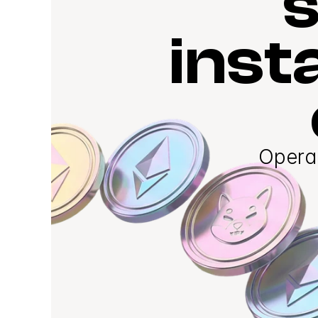
s
inst
Opera