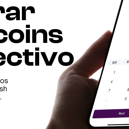
ar 
oins 
ectivo
os 
sh 
.