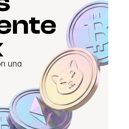
 
nte 
x
n una 