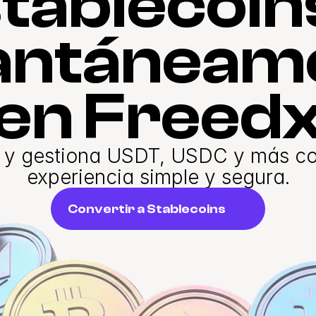
tablecoins
antáneame
en Freed
 y gestiona USDT, USDC y más co
experiencia simple y segura.
Convertir a Stablecoins