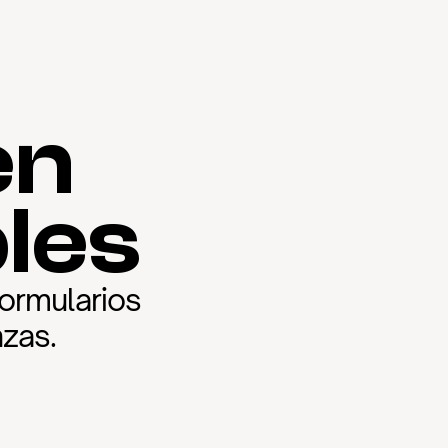
en
les
ormularios 
nzas.