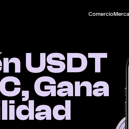
Comercio
Merc
n USDT 
C, Gana 
lidad