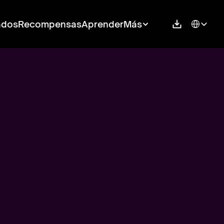
Select Langu
ados
Recompensas
Aprender
Más