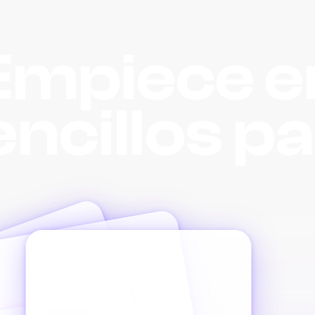
Empiece e
encillos p