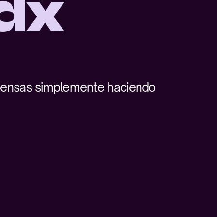
dx 
M
ensas simplemente haciendo 