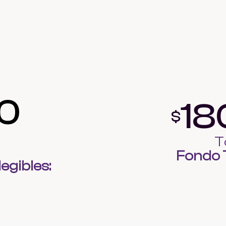
00
18
$
T
Fondo T
egibles: 