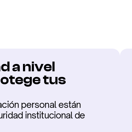
a en todo
 a nivel 
otege tus 
ación personal están 
idad institucional de 