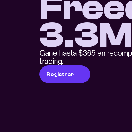
Free
3.3
Gane hasta $365 en recomp
trading.
Registrar