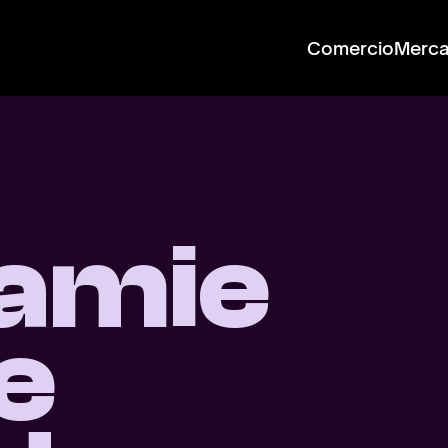
Comercio
Merc
amie
e 