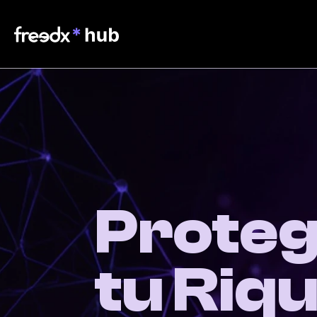
Prote
tu Riq