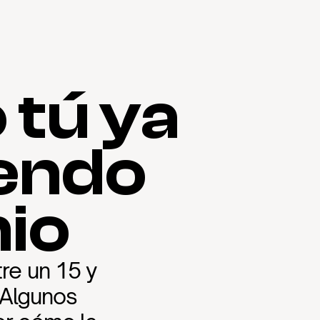
tú ya 
iendo
io
e un 15 y 
Algunos 