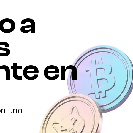
 a 
 
te en 
n una 