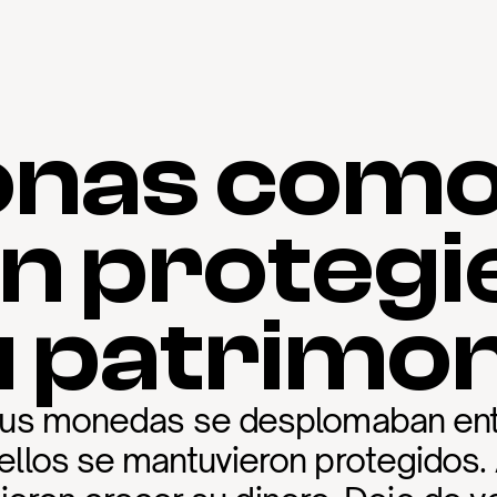
nas como 
n proteg
u patrimon
sus monedas se desplomaban entr
ellos se mantuvieron protegidos. 