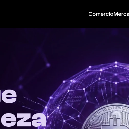
Comercio
Merc
ge
ueza