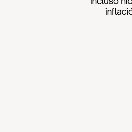
incluso hi
inflac