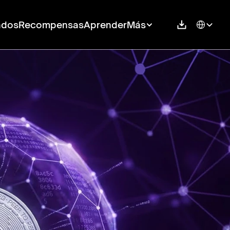
Select Langu
ados
Recompensas
Aprender
Más