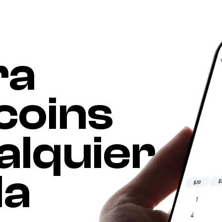
a 
coins 
alquier 
a