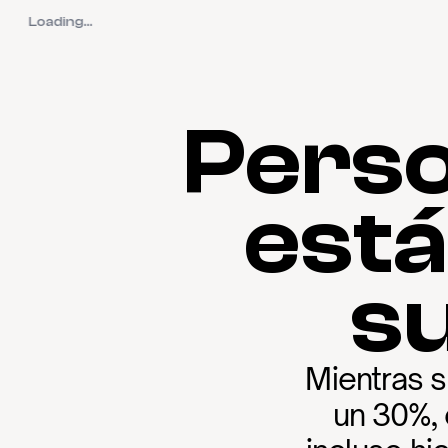
Loading...
Perso
está
s
Mientras 
un 30%, 