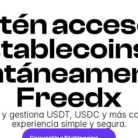
tén acceso
tablecoins
ntáneamen
Freedx
 y gestiona USDT, USDC y más co
experiencia simple y segura.
Convertir a Stablecoins