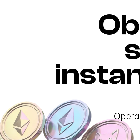
Ob
s
insta
Opera