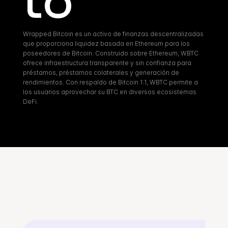
to
Wrapped Bitcoin es un activo de finanzas descentralizadas 
que proporciona liquidez basada en Ethereum para los 
poseedores de Bitcoin. Construido sobre Ethereum, WBTC 
ofrece infraestructura transparente y sin confianza para 
préstamos, préstamos colaterales y generación de 
rendimientos. Con respaldo de Bitcoin 1:1, WBTC permite a 
los usuarios aprovechar su BTC en diversos ecosistemas 
DeFi.