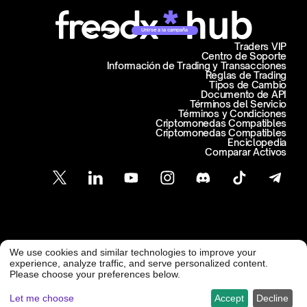
Unirse a la campaña
Traders VIP
Centro de Soporte
Información de Trading y Transacciones
Reglas de Trading
Tipos de Cambio
Documento de API
Términos del Servicio
Términos y Condiciones
Criptomonedas Compatibles
Criptomonedas Compatibles
Enciclopedia
Comparar Activos
Atención al Cliente
We use cookies and similar technologies to improve your
@ Freedx 2026
support@freedx.com
experience, analyze traffic, and serve personalized content.
Please choose your preferences below.
Let me choose
Accept
Decline