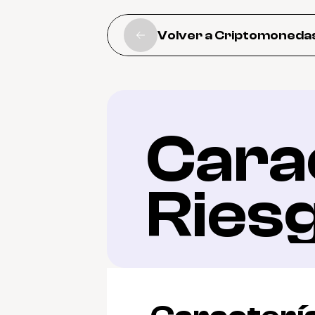
Volver a Criptomoneda
Carac
Ries