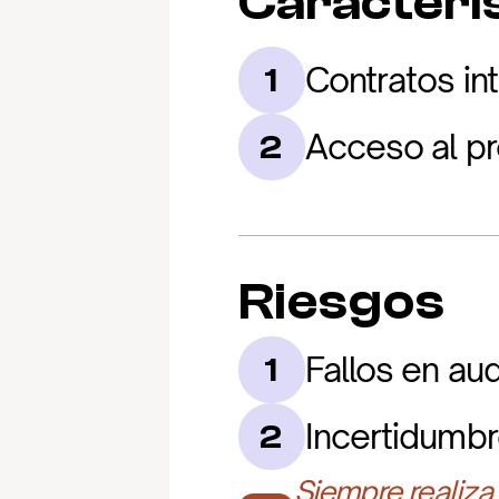
Caracterís
Contratos in
1
Acceso al pr
2
Riesgos
Fallos en aud
1
Incertidumbr
2
Siempre realiza