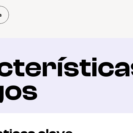
s
terísticas
gos