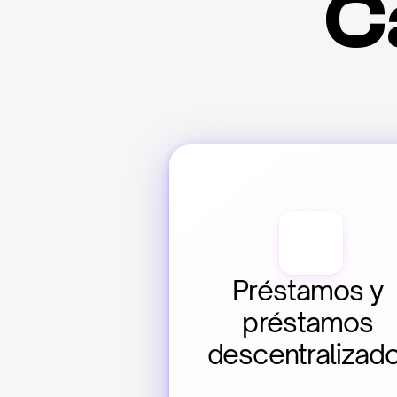
C
Préstamos y 
préstamos 
descentralizad