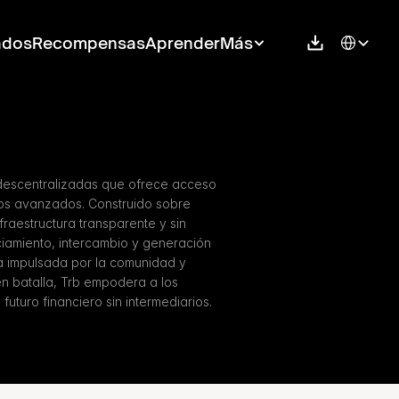
Select Langu
ados
Recompensas
Aprender
Más
descentralizadas que ofrece acceso 
ros avanzados. Construido sobre 
raestructura transparente y sin 
iamiento, intercambio y generación 
 impulsada por la comunidad y 
n batalla, Trb empodera a los 
futuro financiero sin intermediarios.