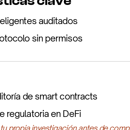
ticas clave
teligentes auditados
otocolo sin permisos
itoría de smart contracts
e regulatoria en DeFi
 tu propia investigación antes de compr