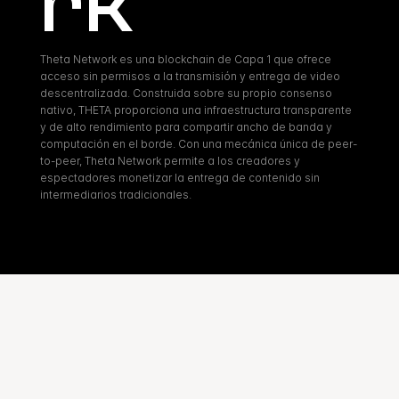
rk
Theta Network es una blockchain de Capa 1 que ofrece 
acceso sin permisos a la transmisión y entrega de video 
descentralizada. Construida sobre su propio consenso 
nativo, THETA proporciona una infraestructura transparente 
y de alto rendimiento para compartir ancho de banda y 
computación en el borde. Con una mecánica única de peer-
to-peer, Theta Network permite a los creadores y 
espectadores monetizar la entrega de contenido sin 
intermediarios tradicionales.