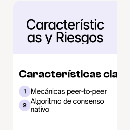
Característic
Regresar
as y Riesgos
Características clav
Mecánicas peer-to-peer
1
Algoritmo de consenso 
2
nativo