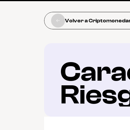
Volver a Criptomoneda
Carac
Ries