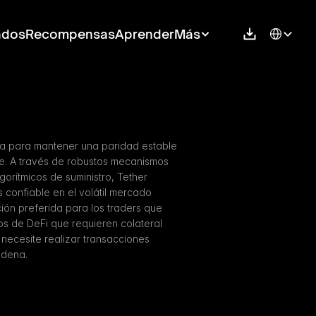
Select Langu
ados
Recompensas
Aprender
Más
a para mantener una paridad estable 
se. A través de robustos mecanismos 
gorítmicos de suministro, Tether 
 confiable en el volátil mercado 
ión preferida para los traders que 
s de DeFi que requieren colateral 
necesite realizar transacciones 
adena.