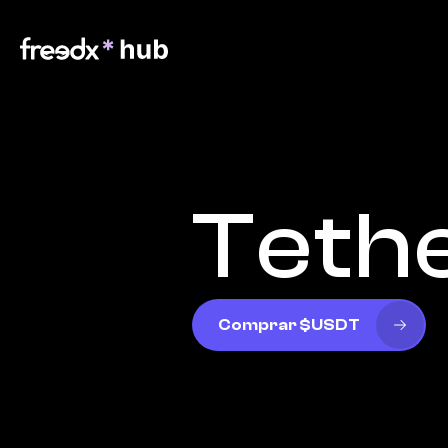
Teth
Comprar $USDT