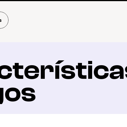
s
terísticas
gos