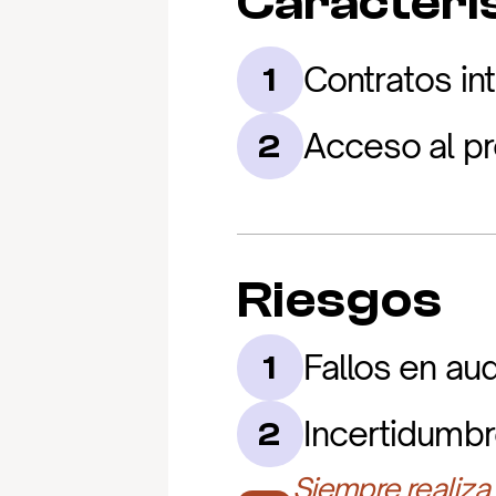
Caracterís
Contratos in
1
Acceso al pr
2
Riesgos
Fallos en aud
1
Incertidumbr
2
Siempre realiza