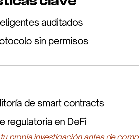
ticas clave
teligentes auditados
otocolo sin permisos
itoría de smart contracts
e regulatoria en DeFi
 tu propia investigación antes de compr