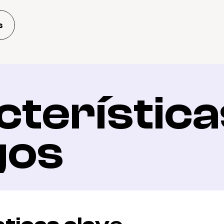
s
terísticas
gos