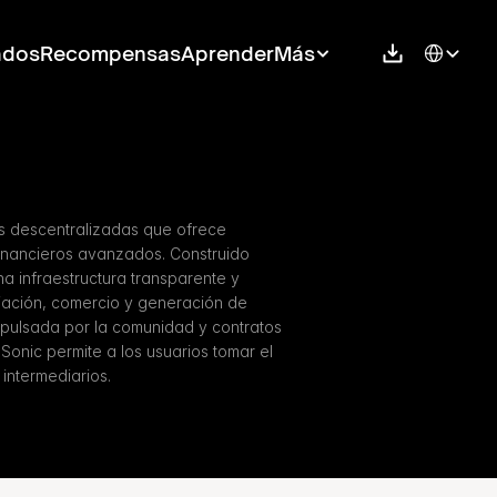
Select Langu
ados
Recompensas
Aprender
Más
s descentralizadas que ofrece 
financieros avanzados. Construido 
 infraestructura transparente y 
iación, comercio y generación de 
pulsada por la comunidad y contratos 
Sonic permite a los usuarios tomar el 
 intermediarios.