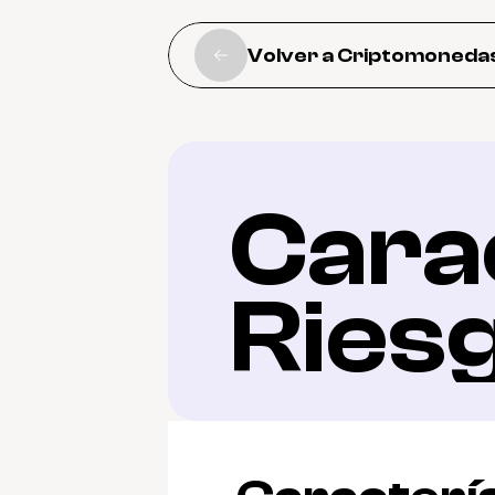
Volver a Criptomoneda
Carac
Ries