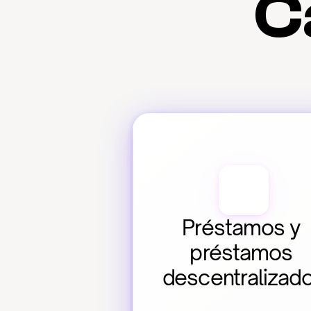
C
Préstamos y 
préstamos 
descentralizad