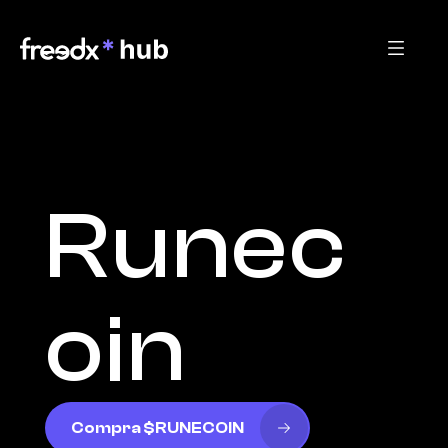
Runec
oin
Compra $RUNECOIN