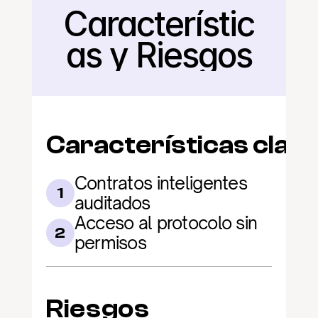
Característic
Regresar
as y Riesgos
Características clav
Contratos inteligentes 
1
auditados
Acceso al protocolo sin 
2
permisos
Riesgos