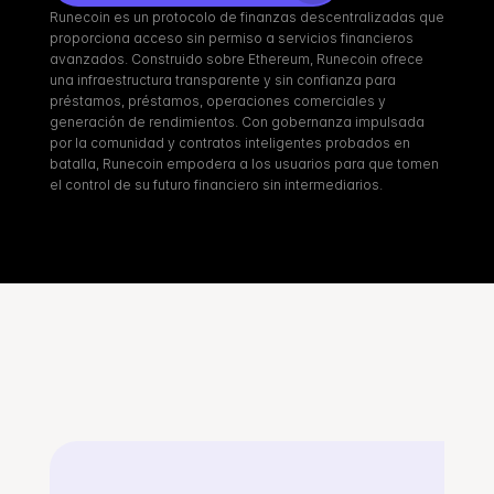
Runecoin es un protocolo de finanzas descentralizadas que 
proporciona acceso sin permiso a servicios financieros 
avanzados. Construido sobre Ethereum, Runecoin ofrece 
una infraestructura transparente y sin confianza para 
préstamos, préstamos, operaciones comerciales y 
generación de rendimientos. Con gobernanza impulsada 
por la comunidad y contratos inteligentes probados en 
batalla, Runecoin empodera a los usuarios para que tomen 
el control de su futuro financiero sin intermediarios.