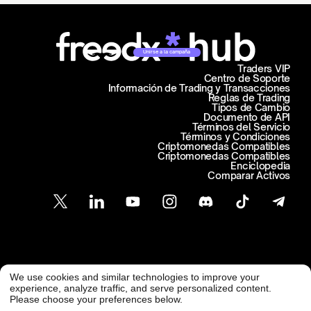
Unirse a la campaña
Traders VIP
Centro de Soporte
Información de Trading y Transacciones
Reglas de Trading
Tipos de Cambio
Documento de API
Términos del Servicio
Términos y Condiciones
Criptomonedas Compatibles
Criptomonedas Compatibles
Enciclopedia
Comparar Activos
Atención al Cliente
We use cookies and similar technologies to improve your
@ Freedx 2026
support@freedx.com
experience, analyze traffic, and serve personalized content.
Please choose your preferences below.