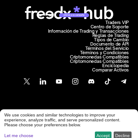
Unirse a la campaña
Traders VIP
Centro de Soporte
Información de Trading y Transacciones
Reglas de Trading
Tipos de Cambio
Documento de API
Términos del Servicio
Términos y Condiciones
Criptomonedas Compatibles
Criptomonedas Compatibles
Enciclopedia
Comparar Activos
Atención al Cliente
We use cookies and similar technologies to improve your
@ Freedx 2026
support@freedx.com
experience, analyze traffic, and serve personalized content.
Please choose your preferences below.
Let me choose
Accept
Decline