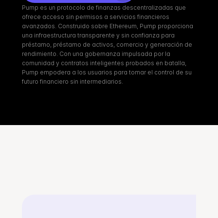
Pump es un protocolo de finanzas descentralizadas que 
ofrece acceso sin permisos a servicios financieros 
avanzados. Construido sobre Ethereum, Pump proporciona 
una infraestructura transparente y sin confianza para 
préstamo, préstamo de activos, comercio y generación de 
rendimiento. Con una gobernanza impulsada por la 
comunidad y contratos inteligentes probados en batalla, 
Pump empodera a los usuarios para tomar el control de su 
futuro financiero sin intermediarios.