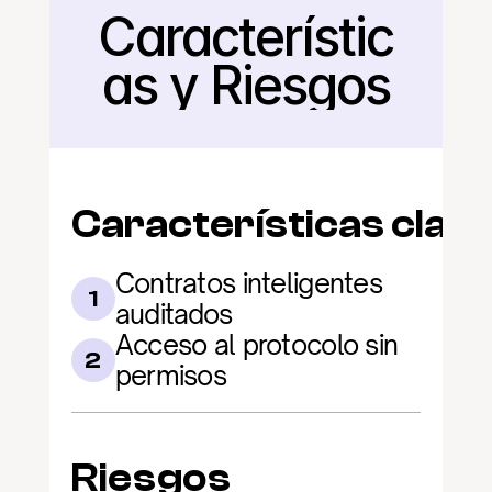
Característic
Regresar
as y Riesgos
Características clav
Contratos inteligentes 
1
auditados
Acceso al protocolo sin 
2
permisos
Riesgos