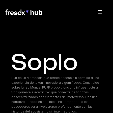
Soplo
Puff es un Memecoin que ofrece acceso sin permiso a una 
experiencia de token innovadora y gamificada. Construido 
sobre la red Mantle, PUFF proporciona una infraestructura 
transparente e interactiva que conecta las finanzas 
descentralizadas con elementos del metaverso. Con una 
narrativa basada en capítulos, Puff empodera a los 
poseedores para involucrarse profundamente con las 
historias del ecosistema sin intermediarios.