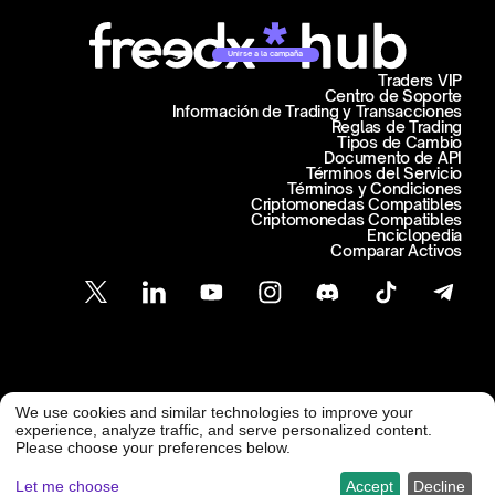
Unirse a la campaña
Traders VIP
Centro de Soporte
Información de Trading y Transacciones
Reglas de Trading
Tipos de Cambio
Documento de API
Términos del Servicio
Términos y Condiciones
Criptomonedas Compatibles
Criptomonedas Compatibles
Enciclopedia
Comparar Activos
Atención al Cliente
We use cookies and similar technologies to improve your
@ Freedx 2026
support@freedx.com
experience, analyze traffic, and serve personalized content.
Please choose your preferences below.
Let me choose
Accept
Decline