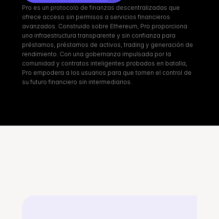
Pro es un protocolo de finanzas descentralizadas que 
ofrece acceso sin permisos a servicios financieros 
avanzados. Construido sobre Ethereum, Pro proporciona 
una infraestructura transparente y sin confianza para 
préstamos, préstamos de activos, trading y generación de 
rendimiento. Con una gobernanza impulsada por la 
comunidad y contratos inteligentes probados en batalla, 
Pro empodera a los usuarios para que tomen el control de 
su futuro financiero sin intermediarios.