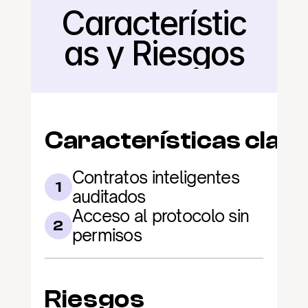
Característic
Regresar
as y Riesgos
Características clav
Contratos inteligentes 
1
auditados
Acceso al protocolo sin 
2
permisos
Riesgos