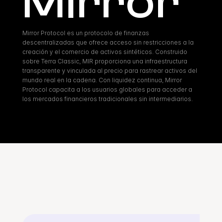
Mirror
Mirror Protocol es un protocolo de finanzas 
descentralizadas que ofrece acceso sin restricciones a la 
creación y el comercio de activos sintéticos. Construido 
sobre Terra Classic, MIR proporciona una infraestructura 
transparente y vinculada al precio para rastrear activos del 
mundo real en la cadena. Con liquidez continua, Mirror 
Protocol capacita a los usuarios globales para acceder a 
los mercados financieros tradicionales sin intermediarios.