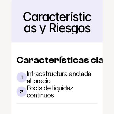
Característic
Regresar
as y Riesgos
Características clav
Infraestructura anclada 
1
al precio
Pools de liquidez 
2
continuos