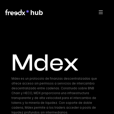
Mdex
Mdex es un protocolo de finanzas descentralizadas que 
ofrece acceso sin permisos a servicios de intercambio 
descentralizado entre cadenas. Construido sobre BNB 
Chain y HECO, MDX proporciona una infraestructura 
transparente y de alta velocidad para el intercambio de 
tokens y la minería de liquidez. Con soporte de doble 
cadena, Mdex permite a los traders acceder a pools de 
liquidez profundos sin intermediarios.