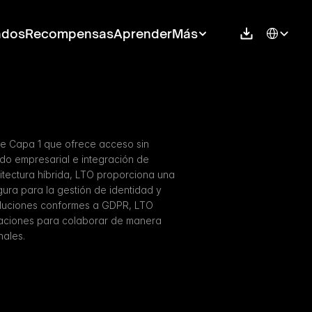
Select Langu
ados
Recompensas
Aprender
Más
e Capa 1 que ofrece acceso sin 
do empresarial e integración de 
tectura híbrida, LTO proporciona una 
gura para la gestión de identidad y 
soluciones conformes a GDPR, LTO 
aciones para colaborar de manera 
nales.