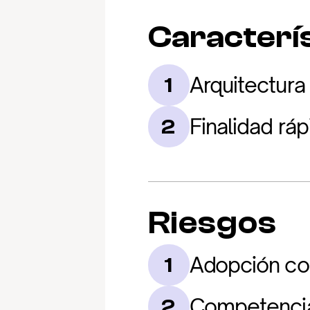
Caracterís
Arquitectura
1
Finalidad rá
2
Riesgos
Adopción cor
1
Competencia
2