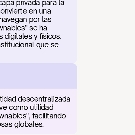
apa privada para la 
onvierte en una 
avegan por las 
nables" se ha 
igitales y físicos. 
stitucional que se 
idad descentralizada 
rve como utilidad 
nables", facilitando 
sas globales.