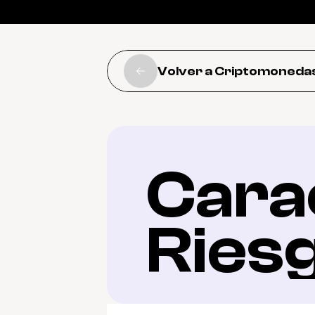
Volver a Criptomoneda
Carac
Ries