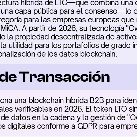
itectura híbrida de LTO—que combina una c
 una capa pública para el consenso—lo c
tegoría para las empresas europeas que n
iCA. A partir de 2026, su tecnología "Ow
la propiedad descentralizada de activos d
ta utilidad para los portafolios de grado in
onalización de los datos blockchain.
a de Transacción
na una blockchain híbrida B2B para ident
gales verificables en 2026. El token LTO si
e de datos en la cadena y la gestión de "Ow
vos digitales conforme a GDPR para empre