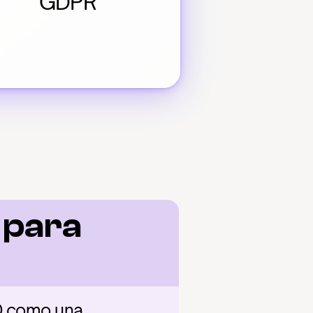
GDPR
para 
O como una 