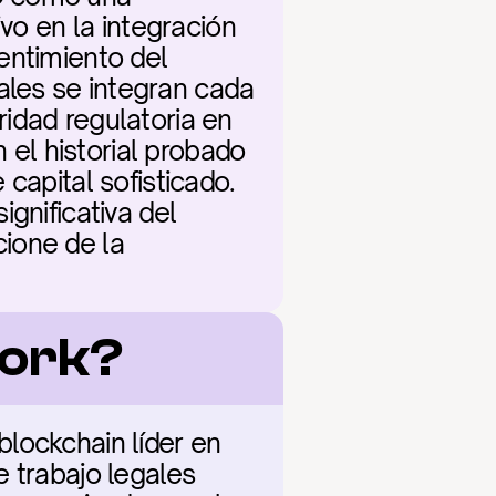
vo en la integración 
sentimiento del 
les se integran cada 
idad regulatoria en 
l historial probado 
capital sofisticado. 
gnificativa del 
ione de la 
work?
lockchain líder en 
 trabajo legales 