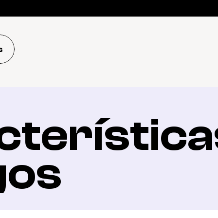
s
terísticas
gos