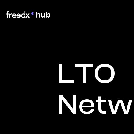
LTO 
Netw