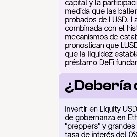
capital y la participa
medida que las balle
probados de LUSD. La 
combinada con el his
mecanismos de estabili
pronostican que LUSD 
que la liquidez establ
préstamo DeFi funda
¿Debería 
Invertir en Liquity US
de gobernanza en Eth
"preppers" y grandes 
tasa de interés del 0%