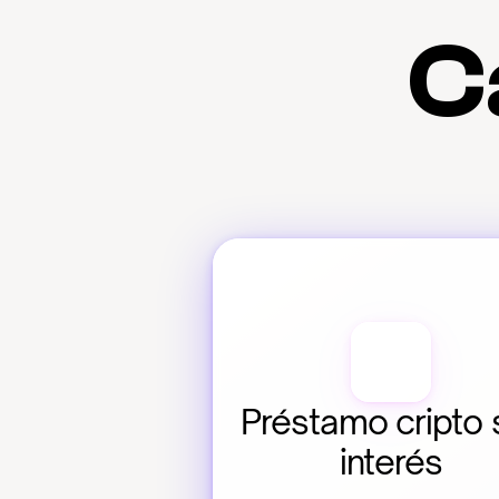
C
Préstamo cripto s
interés