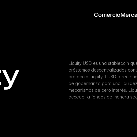
Comercio
Merc
y 
Liquity USD es una stablecoin qu
préstamos descentralizados contr
protocolo Liquity, LUSD ofrece una
de gobernanza para una liquidez e
mecanismos de cero interés, Liqui
acceder a fondos de manera segu