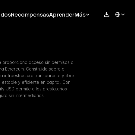
Select Langu
ados
Recompensas
Aprender
Más
e proporciona acceso sin permisos a 
a Ethereum. Construida sobre el 
 infraestructura transparente y libre 
stable y eficiente en capital. Con 
ty USD permite a los prestatarios 
ra sin intermediarios.