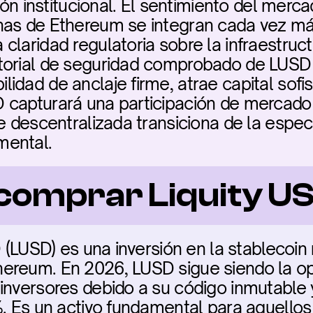
ción institucional. El sentimiento del merca
nas de Ethereum se integran cada vez más
claridad regulatoria sobre la infraestruct
torial de seguridad comprobado de LUSD y
dad de anclaje firme, atrae capital sofist
capturará una participación de mercado s
e descentralizada transiciona de la espec
mental.
comprar Liquity U
D (LUSD) es una inversión en la stablecoin 
ereum. En 2026, LUSD sigue siendo la opc
inversores debido a su código inmutable
. Es un activo fundamental para aquellos q