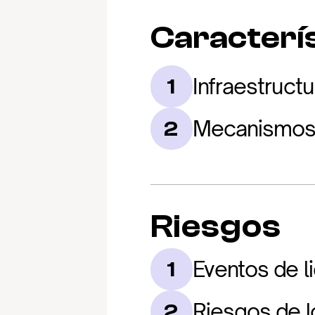
Caracterís
Infraestruct
1
Mecanismos d
2
Riesgos
Eventos de l
1
Riesgos de l
2