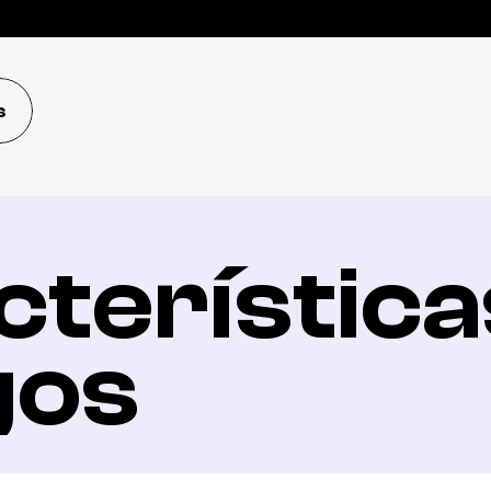
s
terísticas
gos