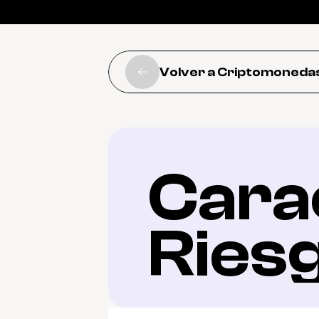
Volver a Criptomoneda
Carac
Ries