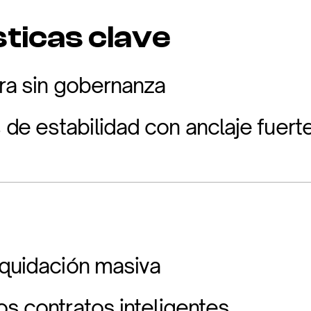
ticas clave
ura sin gobernanza
e estabilidad con anclaje fuert
iquidación masiva
os contratos inteligentes